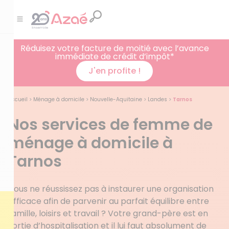
Réduisez votre facture de moitié avec l’avance
immédiate de crédit d’impôt*
J'en profite !
Accueil
>
Ménage à domicile
>
Nouvelle-Aquitaine
>
Landes
>
Tarnos
Nos services de femme de
ménage à domicile à
Tarnos
Vous ne réussissez pas à instaurer une organisation
efficace afin de parvenir au parfait équilibre entre
famille, loisirs et travail ? Votre grand-père est en
sortie d’hospitalisation et il lui faut absolument de