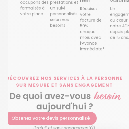
réel
valoris
occupons des
prestations et
formalités à
un suivi
Réduisez
Un
votre place.
personnalisés
votre
engagem
selon vos
facture de
au cœur
besoins
50%
notre AD
chaque
depuis pl
mois avec
de 15 ans.
l’Avance
immédiate*
DÉCOUVREZ NOS SERVICES À LA PERSONNE
SUR MESURE ET SANS ENGAGEMENT
besoin
De quoi avez-vous
aujourd'hui ?
Obtenez votre devis personnalisé
Gratuit et sans engagement