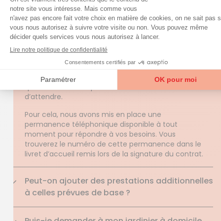
Que se passe-t-il si mon intervenant à
domicile est malade ? Est-il remplacé ?
Oui ! En cas d’absence de votre auxiliaire de vie,
nous nous engageons à assurer la continuité de
nos prestations en proposant un remplacement.
Notre équipe met tout en œuvre pour trouver une
solution adaptée à votre situation et assurer la
qualité de service que vous êtes en droit
d’attendre.
Pour cela, nous avons mis en place une
permanence téléphonique disponible à tout
moment pour répondre à vos besoins. Vous
trouverez le numéro de cette permanence dans le
livret d’accueil remis lors de la signature du contrat.
Peut-on ajouter des prestations additionnelles
à celles prévues de base ?
Puis-je demander à mon jardinier à domicile