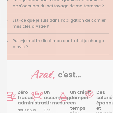
de s'occuper du nettoyage de ma terrasse ?
Est-ce que je suis dans l’obligation de confier
mes clés à Azaé ?
Puis-je mettre fin à mon contrat si je change
d'avis ?
Azaé,
c'est...
Zéro
Un
Un crédit
Des
tracas
accompagnement
d’impôt
salarié
administratif
sur mesure
en
épanou
temps
et
Nous nous
Des