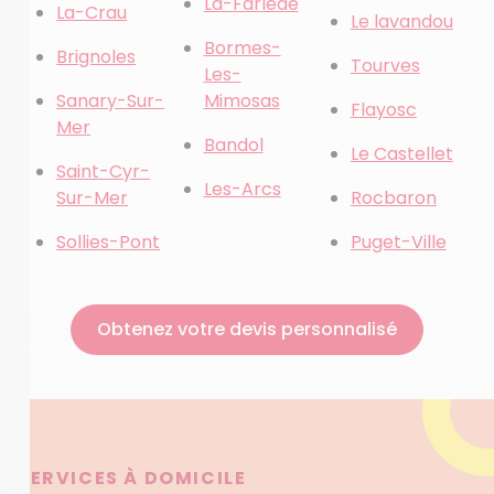
La-Farlede
La-Crau
Le lavandou
Bormes-
Brignoles
Tourves
Les-
Sanary-Sur-
Mimosas
Flayosc
Mer
Bandol
Le Castellet
Saint-Cyr-
Les-Arcs
Sur-Mer
Rocbaron
Sollies-Pont
Puget-Ville
Obtenez votre devis personnalisé
SERVICES À DOMICILE