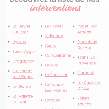
interventions
La-Seyne-
Le Pradet
Puget-Sur-
Sur-Mer
Argens
Vidauban
Hyeres
Pierrefeu-
Cuers
Du-Var
Saint-Aygulf
Carqueiranne
Trans-En-
Draguignan
Provence
Le Muy
Six-Fours-
Gareoult
Le Beausset
Les-Plages
La-Cadiere-
La-Londe-
La-Garde
D’Azur
Les-Maures
La-Valette-
Sollies-
Lorgues
Du-Var
Toucas