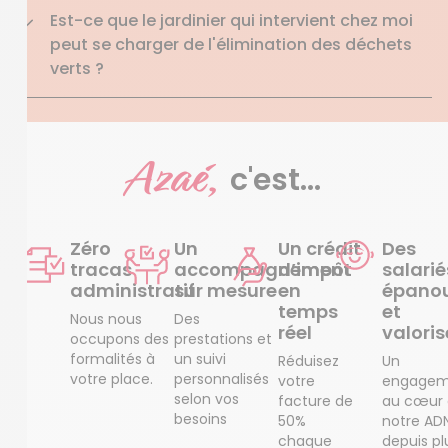
Est-ce que le jardinier qui intervient chez moi
peut se charger de l'élimination des déchets
verts ?
Azaé,
c'est...
Zéro
Un
Un crédit
Des
tracas
accompagnement
d’impôt
salarié
administratif
sur mesure
en
épanou
temps
et
Nous nous
Des
réel
valoris
occupons des
prestations et
formalités à
un suivi
Réduisez
Un
votre place.
personnalisés
votre
engagem
selon vos
facture de
au cœur
besoins
50%
notre AD
chaque
depuis pl