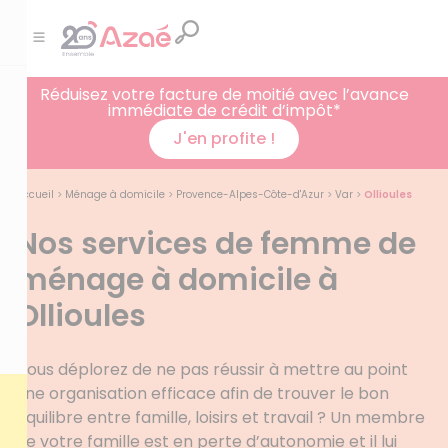
Réduisez votre facture de moitié avec l’avance
immédiate de crédit d’impôt*
J'en profite !
Accueil
>
Ménage à domicile
>
Provence-Alpes-Côte-d'Azur
>
Var
>
Ollioules
Nos services de femme de
ménage à domicile à
Ollioules
Vous déplorez de ne pas réussir à mettre au point
une organisation efficace afin de trouver le bon
équilibre entre famille, loisirs et travail ? Un membre
de votre famille est en perte d’autonomie et il lui