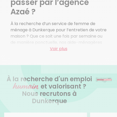
passer par l’agence
Eringhem
Azaé ?
Voir plus de villes
À la recherche d’un service de femme de
ménage à Dunkerque pour l’entretien de votre
maison ? Que ce soit une fois par semaine ou
de manière ponctuelle, nos aide-ménagères
s’occupent de toutes vos tâches ménagères,
Voir plus
vous laissant ainsi profiter de votre temps
libre en compagnie de vos proches.
Pourquoi choisir Azaé pour l’entretien de ma
À la recherche d'un emploi
maison ?
humain
et valorisant ?
Optez pour la simplicité lorsqu’il s’agit
Nous recrutons à
d’entretenir votre foyer ! Nos intervenants
Dunkerque
qualifiés sont sélectionnés avec rigueur afin de
vous offrir un service de qualité irréprochable.
Nous vous proposons aussi des services sur