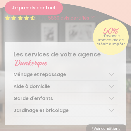
Je prends contact
4.4/5
5869 avis certifiés
50%
d'avance
immédiate de
crédit d'impôt*
Les services de votre agence
Dunkerque
Ménage et repassage
Aide à domicile
Ménage régulier
Ménage ponctuel
Garde d'enfants
Aide aux personnes âgées
Repassage à domicile
Téléassistance pour personnes âgées
Jardinage et bricolage
Garde d’enfants de plus de 3 ans
Accompagnement du handicap
Découvrir le service
Entretien régulier
Découvrir le service
Découvrir le service
Entretien ponctuel
*Voir conditions