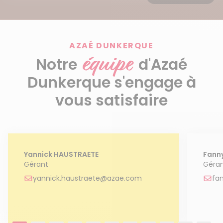
Découvrir le service
AZAÉ DUNKERQUE
équipe
Notre
d'Azaé
Dunkerque s'engage à
vous satisfaire
Yannick HAUSTRAETE
Fann
Gérant
Géra
yannick.haustraete@azae.com
fa