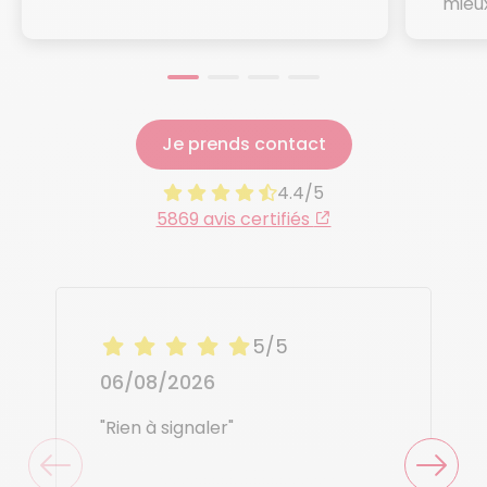
mieux
Je prends contact
4.4/5
5869 avis certifiés
5/5
06/08/2026
"Rien à signaler"