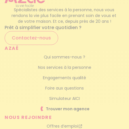
Vous envisagez de faire appel à une aide-
ménagère et souhaitez connaître le
tarif d’une
Spécialistes des services à la personne, nous vous 
Service de femme de ménage
femme de ménage
à Dunkerque
?
rendons la vie plus facile en prenant soin de vous et 
de votre maison. Et ce, depuis près de 20 ans !
Exemple de tarif
:
Prêt à simplifier votre quotidien ?
Ménage haut de gamme
Pour 2 heures de ménage par semaine
Contactez-nous
(environ 8 heures par mois), le prix moyen
AZAÉ
est de
256 €/mois
avant toute aide
Qui sommes-nous ?
financière.
Nos services à la personne
Avec l’
Avance Immédiate de Crédit
d’Impôt (
AICI
)
, ce montant est
Engagements qualité
automatiquement divisé par deux :
128
Foire aux questions
€/mois
, soit environ 32 € par semaine.
Simulateur AICI
Même si vous ne pouvez pas bénéficier de
l’AICI, vous profitez toujours du
crédit d’impôt
Trouver mon agence
de 50 %
, qui permet à l’État de financer la
NOUS REJOINDRE
moitié de vos dépenses en services à la
Offres d’emploi
personne.