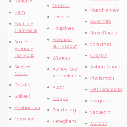
Ronchin
Orchies
Marchiennes
Hem
Linselles
Guesnain
Faches-
Houplines
Thumesnil
Bray-Dunes
Fresnes-
Saint-
Solesmes
Sur-Escaut
Amand-
Les-Eaux
Crespin
Waziers
Sin-Le-
Auberchicourt
Aulnoy-Lez-
Noble
Valenciennes
Phalempin
Caudry
Auby
Leffrinckoucke
Bailleul
Nieppe
Hergnies
Haubourdin
Bourbourg
Sequedin
Mouvaux
Teteghem
Abscon