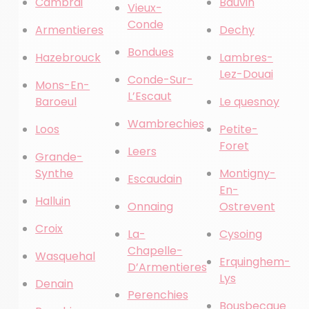
Cambrai
Bauvin
Vieux-
Conde
Armentieres
Dechy
Bondues
Hazebrouck
Lambres-
Lez-Douai
Conde-Sur-
Mons-En-
L’Escaut
Baroeul
Le quesnoy
Wambrechies
Loos
Petite-
Foret
Leers
Grande-
Synthe
Montigny-
Escaudain
En-
Halluin
Onnaing
Ostrevent
Croix
La-
Cysoing
Chapelle-
Wasquehal
Erquinghem-
D’Armentieres
Lys
Denain
Perenchies
Bousbecque