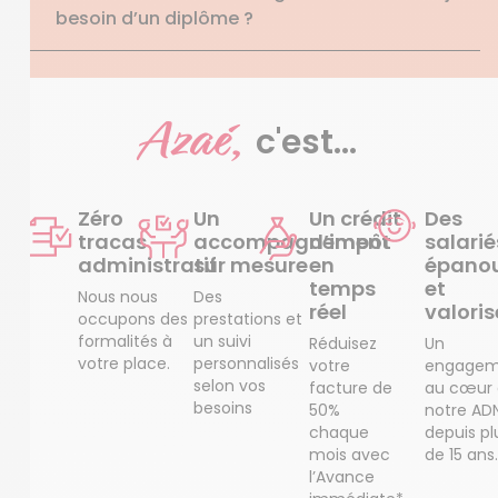
besoin d’un diplôme ?
Azaé,
c'est...
Zéro
Un
Un crédit
Des
tracas
accompagnement
d’impôt
salarié
administratif
sur mesure
en
épanou
temps
et
Nous nous
Des
réel
valoris
occupons des
prestations et
formalités à
un suivi
Réduisez
Un
votre place.
personnalisés
votre
engagem
selon vos
facture de
au cœur
besoins
50%
notre AD
chaque
depuis pl
mois avec
de 15 ans.
l’Avance