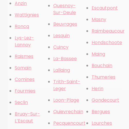
Anzin
Quesnoy-
Escautpont
Sur-Deule
Wattignies
Masny
Beuvrages
Roncq
Raimbeaucourt
Lesquin
Lys-Lez-
Hondschoote
Lannoy
Cuincy
Maing
Raismes
La-Bassee
Bouchain
Somain
Lallaing
Thumeries
Comines
Trith-Saint-
Leger
Herin
Fourmies
Loon-Plage
Gondecourt
Seclin
Quievrechain
Bergues
Bruay-Sur-
L’Escaut
Pecquencourt
Lourches