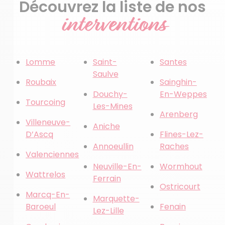
Découvrez la liste de nos
interventions
Lomme
Saint-
Santes
Saulve
Roubaix
Sainghin-
Douchy-
En-Weppes
Tourcoing
Les-Mines
Arenberg
Villeneuve-
Aniche
D’Ascq
Flines-Lez-
Annoeullin
Raches
Valenciennes
Neuville-En-
Wormhout
Wattrelos
Ferrain
Ostricourt
Marcq-En-
Marquette-
Baroeul
Fenain
Lez-Lille