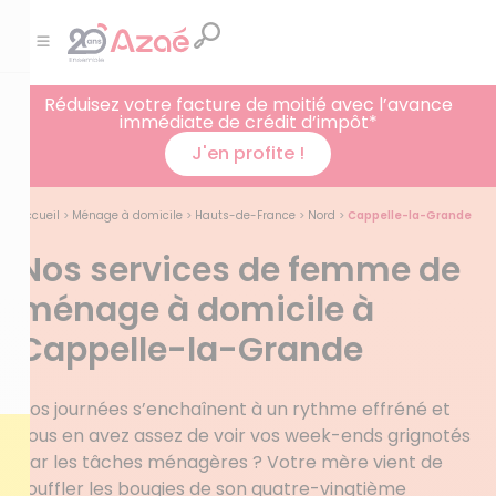
Réduisez votre facture de moitié avec l’avance
immédiate de crédit d’impôt*
J'en profite !
Accueil
>
Ménage à domicile
>
Hauts-de-France
>
Nord
>
Cappelle-la-Grande
Nos services de femme de
ménage à domicile à
Cappelle-la-Grande
Vos journées s’enchaînent à un rythme effréné et
vous en avez assez de voir vos week-ends grignotés
par les tâches ménagères ? Votre mère vient de
souffler les bougies de son quatre-vingtième