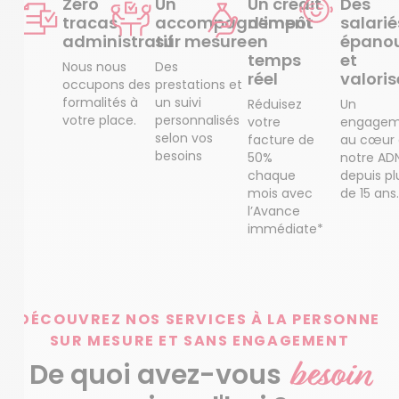
Zéro
Un
Un crédit
Des
tracas
accompagnement
d’impôt
salarié
administratif
sur mesure
en
épanou
temps
et
Nous nous
Des
réel
valoris
occupons des
prestations et
formalités à
un suivi
Réduisez
Un
votre place.
personnalisés
votre
engagem
selon vos
facture de
au cœur
besoins
50%
notre AD
chaque
depuis pl
mois avec
de 15 ans.
l’Avance
immédiate*
DÉCOUVREZ NOS SERVICES À LA PERSONNE
SUR MESURE ET SANS ENGAGEMENT
besoin
De quoi avez-vous