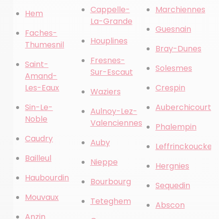
Cappelle-
Marchiennes
Hem
La-Grande
Guesnain
Faches-
Houplines
Thumesnil
Bray-Dunes
Fresnes-
Saint-
Solesmes
Sur-Escaut
Amand-
Les-Eaux
Crespin
Waziers
Sin-Le-
Auberchicourt
Aulnoy-Lez-
Noble
Valenciennes
Phalempin
Caudry
Auby
Leffrinckoucke
Bailleul
Nieppe
Hergnies
Haubourdin
Bourbourg
Sequedin
Mouvaux
Teteghem
Abscon
Anzin