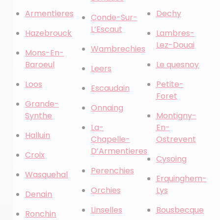
Armentieres
Dechy
Conde-Sur-
L’Escaut
Hazebrouck
Lambres-
Lez-Douai
Wambrechies
Mons-En-
Baroeul
Le quesnoy
Leers
Loos
Petite-
Escaudain
Foret
Grande-
Onnaing
Synthe
Montigny-
La-
En-
Halluin
Chapelle-
Ostrevent
D’Armentieres
Croix
Cysoing
Perenchies
Wasquehal
Erquinghem-
Orchies
Lys
Denain
Linselles
Bousbecque
Ronchin