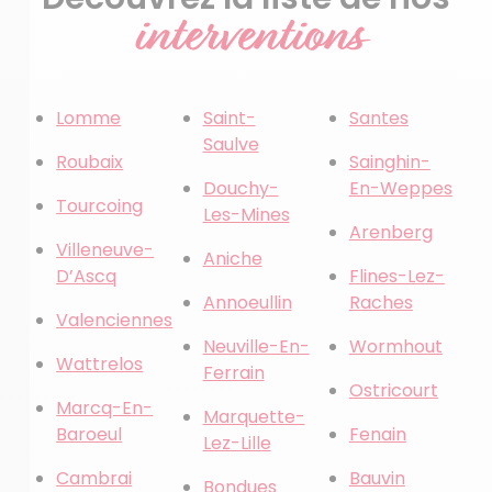
interventions
Lomme
Saint-
Santes
Saulve
Roubaix
Sainghin-
Douchy-
En-Weppes
Tourcoing
Les-Mines
Arenberg
Villeneuve-
Aniche
D’Ascq
Flines-Lez-
Annoeullin
Raches
Valenciennes
Neuville-En-
Wormhout
Wattrelos
Ferrain
Ostricourt
Marcq-En-
Marquette-
Baroeul
Fenain
Lez-Lille
Cambrai
Bauvin
Bondues