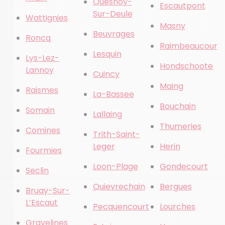
Quesnoy-
Escautpont
Sur-Deule
Wattignies
Masny
Beuvrages
Roncq
Raimbeaucourt
Lesquin
Lys-Lez-
Hondschoote
Lannoy
Cuincy
Maing
Raismes
La-Bassee
Bouchain
Somain
Lallaing
Thumeries
Comines
Trith-Saint-
Leger
Herin
Fourmies
Loon-Plage
Gondecourt
Seclin
Quievrechain
Bergues
Bruay-Sur-
L’Escaut
Pecquencourt
Lourches
Gravelines