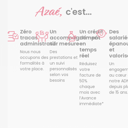
Azaé,
c'est...
Zéro
Un
Un crédit
Des
tracas
accompagnement
d’impôt
salarié
administratif
sur mesure
en
épanou
temps
et
Nous nous
Des
réel
valoris
occupons des
prestations et
formalités à
un suivi
Réduisez
Un
votre place.
personnalisés
votre
engagem
selon vos
facture de
au cœur
besoins
50%
notre AD
chaque
depuis pl
mois avec
de 15 ans.
l’Avance
immédiate*