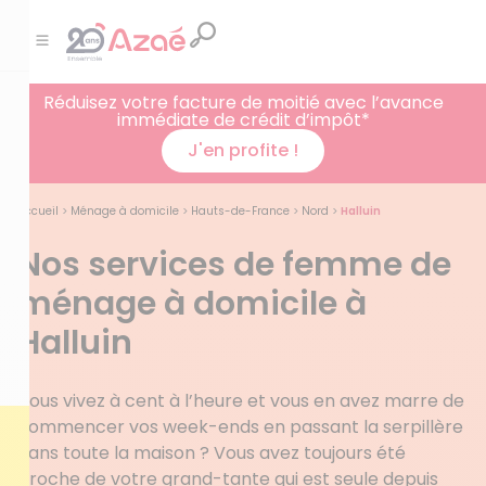
Réduisez votre facture de moitié avec l’avance
immédiate de crédit d’impôt*
J'en profite !
Accueil
>
Ménage à domicile
>
Hauts-de-France
>
Nord
>
Halluin
Nos services de femme de
ménage à domicile à
Halluin
Vous vivez à cent à l’heure et vous en avez marre de
commencer vos week-ends en passant la serpillère
dans toute la maison ? Vous avez toujours été
proche de votre grand-tante qui est seule depuis