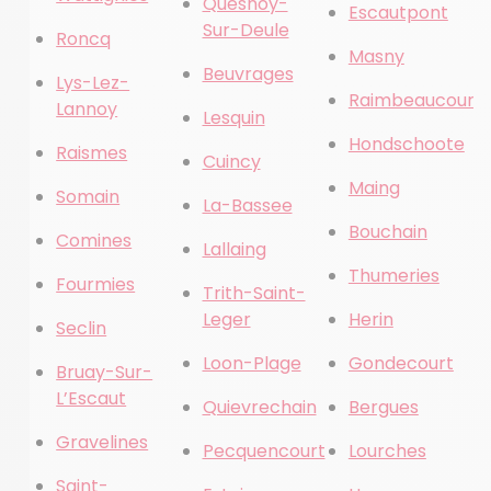
Quesnoy-
Escautpont
Sur-Deule
Roncq
Masny
Beuvrages
Lys-Lez-
Raimbeaucourt
Lannoy
Lesquin
Hondschoote
Raismes
Cuincy
Maing
Somain
La-Bassee
Bouchain
Comines
Lallaing
Thumeries
Fourmies
Trith-Saint-
Leger
Herin
Seclin
Loon-Plage
Gondecourt
Bruay-Sur-
L’Escaut
Quievrechain
Bergues
Gravelines
Pecquencourt
Lourches
Saint-