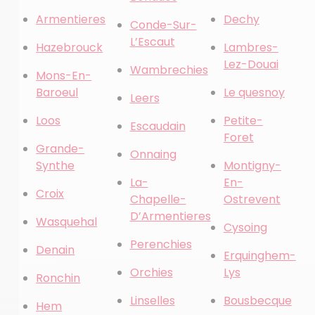
Armentieres
Dechy
Conde-Sur-
L’Escaut
Hazebrouck
Lambres-
Lez-Douai
Wambrechies
Mons-En-
Baroeul
Le quesnoy
Leers
Loos
Petite-
Escaudain
Foret
Grande-
Onnaing
Synthe
Montigny-
La-
En-
Croix
Chapelle-
Ostrevent
D’Armentieres
Wasquehal
Cysoing
Perenchies
Denain
Erquinghem-
Orchies
Lys
Ronchin
Linselles
Bousbecque
Hem