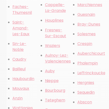
Cappelle-
Marchiennes
Faches-
La-Grande
Thumesnil
Guesnain
Houplines
Saint-
Bray-Dunes
Amand-
Fresnes-
Les-Eaux
Solesmes
Sur-Escaut
Sin-Le-
Crespin
Waziers
Noble
Auberchicourt
Aulnoy-Lez-
Caudry
Valenciennes
Phalempin
Bailleul
Auby
Leffrinckoucke
Haubourdin
Nieppe
Hergnies
Mouvaux
Bourbourg
Sequedin
Anzin
Teteghem
Abscon
Wattignies