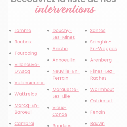
interventions
Lomme
Douchy-
Santes
Les-Mines
Roubaix
Sainghin-
Aniche
En-Weppes
Tourcoing
Annoeullin
Arenberg
Villeneuve-
D’Ascq
Neuville-En-
Flines-Lez-
Ferrain
Raches
Valenciennes
Marquette-
Wormhout
Wattrelos
Lez-Lille
Ostricourt
Marcq-En-
Vieux-
Baroeul
Fenain
Conde
Cambrai
Bauvin
Bondues