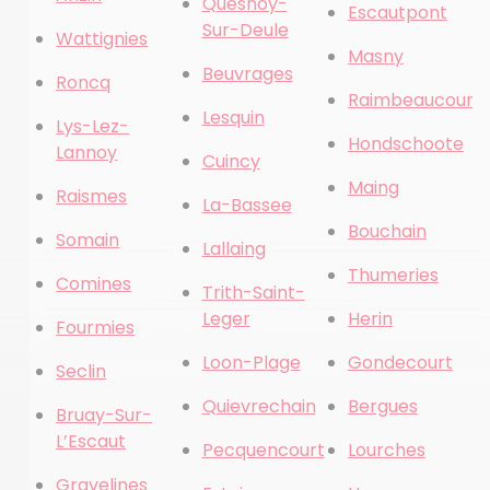
Quesnoy-
Escautpont
Sur-Deule
Wattignies
Masny
Beuvrages
Roncq
Raimbeaucourt
Lesquin
Lys-Lez-
Hondschoote
Lannoy
Cuincy
Maing
Raismes
La-Bassee
Bouchain
Somain
Lallaing
Thumeries
Comines
Trith-Saint-
Leger
Herin
Fourmies
Loon-Plage
Gondecourt
Seclin
Quievrechain
Bergues
Bruay-Sur-
L’Escaut
Pecquencourt
Lourches
Gravelines