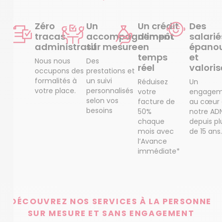
Zéro
Un
Un crédit
Des
tracas
accompagnement
d’impôt
salarié
administratif
sur mesure
en
épanou
temps
et
Nous nous
Des
réel
valoris
occupons des
prestations et
formalités à
un suivi
Réduisez
Un
votre place.
personnalisés
votre
engagem
selon vos
facture de
au cœur
besoins
50%
notre AD
chaque
depuis pl
mois avec
de 15 ans.
l’Avance
immédiate*
DÉCOUVREZ NOS SERVICES À LA PERSONNE
SUR MESURE ET SANS ENGAGEMENT