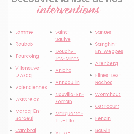
interventions
Lomme
Saint-
Santes
Saulve
Roubaix
Sainghin-
Douchy-
En-Weppes
Tourcoing
Les-Mines
Arenberg
Villeneuve-
Aniche
D’Ascq
Flines-Lez-
Annoeullin
Raches
Valenciennes
Neuville-En-
Wormhout
Wattrelos
Ferrain
Ostricourt
Marcq-En-
Marquette-
Baroeul
Fenain
Lez-Lille
Cambrai
Bauvin
Vieux-