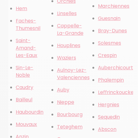
Orchies
Marchiennes
Hem
Linselles
Guesnain
Faches-
Cappelle-
Thumesnil
Bray-Dunes
La-Grande
Saint-
Solesmes
Houplines
Amand-
Les-Eaux
Crespin
Waziers
Sin-Le-
Auberchicourt
Aulnoy-Lez-
Noble
Valenciennes
Phalempin
Caudry
Auby
Leffrinckoucke
Bailleul
Nieppe
Hergnies
Haubourdin
Bourbourg
Sequedin
Mouvaux
Teteghem
Abscon
Anzin