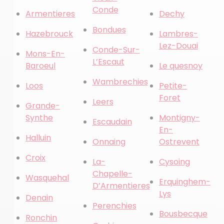
Conde
Armentieres
Dechy
Bondues
Hazebrouck
Lambres-
Lez-Douai
Conde-Sur-
Mons-En-
L’Escaut
Baroeul
Le quesnoy
Wambrechies
Loos
Petite-
Foret
Leers
Grande-
Synthe
Montigny-
Escaudain
En-
Halluin
Onnaing
Ostrevent
Croix
La-
Cysoing
Chapelle-
Wasquehal
Erquinghem-
D’Armentieres
Lys
Denain
Perenchies
Bousbecque
Ronchin