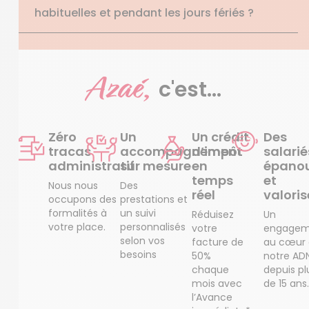
habituelles et pendant les jours fériés ?
Azaé,
c'est...
Zéro
Un
Un crédit
Des
tracas
accompagnement
d’impôt
salarié
administratif
sur mesure
en
épanou
temps
et
Nous nous
Des
réel
valoris
occupons des
prestations et
formalités à
un suivi
Réduisez
Un
votre place.
personnalisés
votre
engagem
selon vos
facture de
au cœur
besoins
50%
notre AD
chaque
depuis pl
mois avec
de 15 ans.
l’Avance