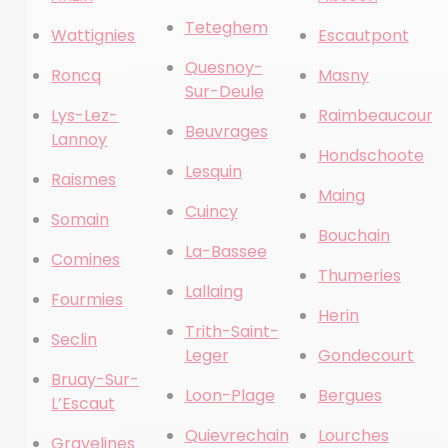
Teteghem
Wattignies
Escautpont
Quesnoy-
Roncq
Masny
Sur-Deule
Lys-Lez-
Raimbeaucourt
Beuvrages
Lannoy
Hondschoote
Lesquin
Raismes
Maing
Cuincy
Somain
Bouchain
La-Bassee
Comines
Thumeries
Lallaing
Fourmies
Herin
Trith-Saint-
Seclin
Leger
Gondecourt
Bruay-Sur-
Loon-Plage
Bergues
L’Escaut
Quievrechain
Lourches
Gravelines