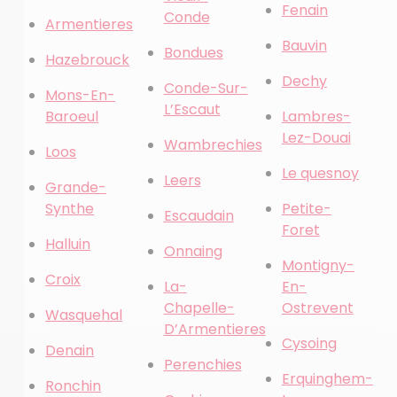
Fenain
Conde
Armentieres
Bauvin
Bondues
Hazebrouck
Dechy
Conde-Sur-
Mons-En-
L’Escaut
Baroeul
Lambres-
Lez-Douai
Wambrechies
Loos
Le quesnoy
Leers
Grande-
Synthe
Petite-
Escaudain
Foret
Halluin
Onnaing
Montigny-
Croix
La-
En-
Chapelle-
Ostrevent
Wasquehal
D’Armentieres
Cysoing
Denain
Perenchies
Erquinghem-
Ronchin