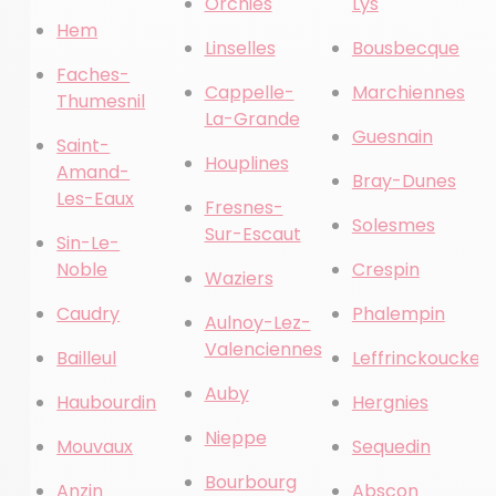
Orchies
Lys
Hem
Linselles
Bousbecque
Faches-
Cappelle-
Marchiennes
Thumesnil
La-Grande
Guesnain
Saint-
Houplines
Amand-
Bray-Dunes
Les-Eaux
Fresnes-
Solesmes
Sur-Escaut
Sin-Le-
Noble
Crespin
Waziers
Caudry
Phalempin
Aulnoy-Lez-
Valenciennes
Bailleul
Leffrinckoucke
Auby
Haubourdin
Hergnies
Nieppe
Mouvaux
Sequedin
Bourbourg
Anzin
Abscon