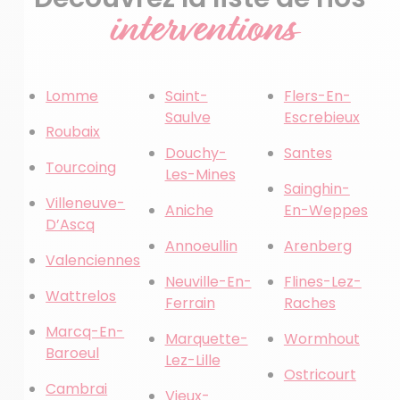
interventions
Lomme
Saint-
Flers-En-
Saulve
Escrebieux
Roubaix
Douchy-
Santes
Tourcoing
Les-Mines
Sainghin-
Villeneuve-
Aniche
En-Weppes
D’Ascq
Annoeullin
Arenberg
Valenciennes
Neuville-En-
Flines-Lez-
Wattrelos
Ferrain
Raches
Marcq-En-
Marquette-
Wormhout
Baroeul
Lez-Lille
Ostricourt
Cambrai
Vieux-