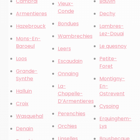
Cambrai
Bauvin
Vieux-
Conde
Armentieres
Dechy
Bondues
Hazebrouck
Lambres-
Lez-Douai
Wambrechies
Mons-En-
Baroeul
Le quesnoy
Leers
Loos
Petite-
Escaudain
Foret
Grande-
Onnaing
Synthe
Montigny-
La-
En-
Halluin
Chapelle-
Ostrevent
D’Armentieres
Croix
Cysoing
Perenchies
Wasquehal
Erquinghem-
Orchies
Lys
Denain
Linselles
Bousbecque