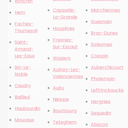
Ronchin
Cappelle-
Marchiennes
Hem
La-Grande
Guesnain
Faches-
Houplines
Thumesnil
Bray-Dunes
Fresnes-
Saint-
Solesmes
Sur-Escaut
Amand-
Les-Eaux
Crespin
Waziers
Sin-Le-
Auberchicourt
Aulnoy-Lez-
Noble
Valenciennes
Phalempin
Caudry
Auby
Leffrinckoucke
Bailleul
Nieppe
Hergnies
Haubourdin
Bourbourg
Sequedin
Mouvaux
Teteghem
Abscon