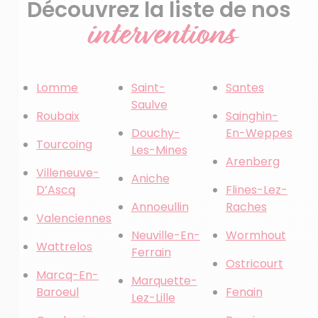
Découvrez la liste de nos
interventions
Lomme
Saint-
Santes
Saulve
Roubaix
Sainghin-
Douchy-
En-Weppes
Tourcoing
Les-Mines
Arenberg
Villeneuve-
Aniche
D’Ascq
Flines-Lez-
Annoeullin
Raches
Valenciennes
Neuville-En-
Wormhout
Wattrelos
Ferrain
Ostricourt
Marcq-En-
Marquette-
Baroeul
Fenain
Lez-Lille