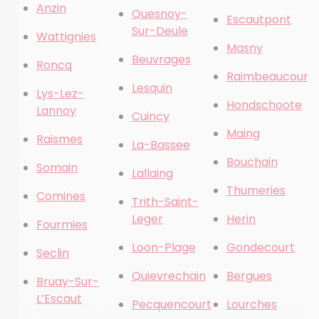
Anzin
Quesnoy-
Escautpont
Sur-Deule
Wattignies
Masny
Beuvrages
Roncq
Raimbeaucourt
Lesquin
Lys-Lez-
Hondschoote
Lannoy
Cuincy
Maing
Raismes
La-Bassee
Bouchain
Somain
Lallaing
Thumeries
Comines
Trith-Saint-
Leger
Herin
Fourmies
Loon-Plage
Gondecourt
Seclin
Quievrechain
Bergues
Bruay-Sur-
L’Escaut
Pecquencourt
Lourches