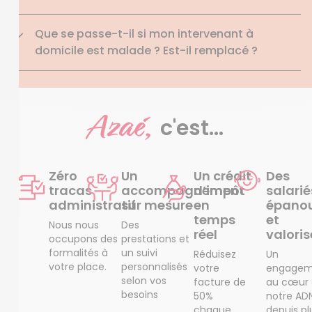
Que se passe-t-il si mon intervenant à
domicile est malade ? Est-il remplacé ?
Azaé,
c'est...
Zéro
Un
Un crédit
Des
tracas
accompagnement
d’impôt
salarié
administratif
sur mesure
en
épanou
temps
et
Nous nous
Des
réel
valoris
occupons des
prestations et
formalités à
un suivi
Réduisez
Un
votre place.
personnalisés
votre
engagem
selon vos
facture de
au cœur
besoins
50%
notre AD
chaque
depuis pl