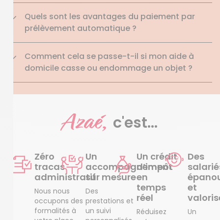
Quels sont les avantages du paiement par
prélèvement automatique ?
Comment cela se passe-t-il si mon aide à
domicile casse ou endommage un objet ?
Azaé,
c'est...
Zéro
Un
Un crédit
Des
tracas
accompagnement
d’impôt
salarié
administratif
sur mesure
en
épanou
temps
et
Nous nous
Des
réel
valoris
occupons des
prestations et
formalités à
un suivi
Réduisez
Un