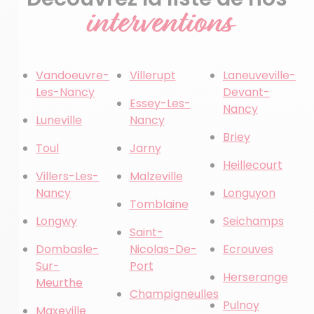
interventions
Vandoeuvre-
Villerupt
Laneuveville-
Les-Nancy
Devant-
Essey-Les-
Nancy
Luneville
Nancy
Briey
Toul
Jarny
Heillecourt
Villers-Les-
Malzeville
Nancy
Longuyon
Tomblaine
Longwy
Seichamps
Saint-
Dombasle-
Nicolas-De-
Ecrouves
Sur-
Port
Herserange
Meurthe
Champigneulles
Pulnoy
Maxeville