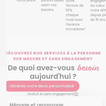
votre place.
personnalisés
votre
engagem
selon vos
facture de
au cœur
besoins
50%
notre AD
chaque
depuis pl
mois avec
de 15 ans.
l’Avance
immédiate*
DÉCOUVREZ NOS SERVICES À LA PERSONNE
SUR MESURE ET SANS ENGAGEMENT
besoin
De quoi avez-vous
aujourd'hui ?
Obtenez votre devis personnalisé
Gratuit et sans engagement
Ménage et repassage