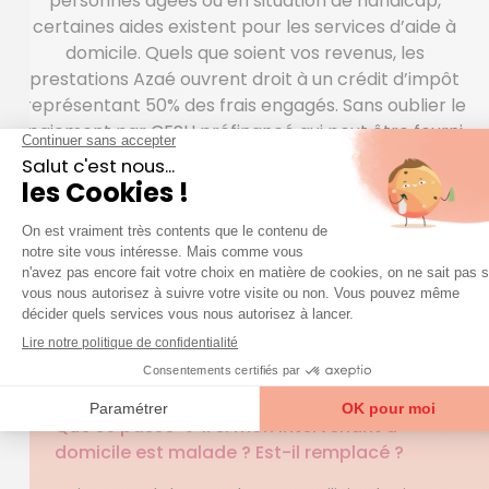
personnes âgées ou en situation de handicap,
certaines aides existent pour les services d’aide à
domicile. Quels que soient vos revenus, les
prestations Azaé ouvrent droit à un crédit d’impôt
représentant 50% des frais engagés. Sans oublier le
paiement par CESU préfinancé qui peut être fourni
par une collectivité locale, une mutuelle, un comité
d’entreprise…
QUESTIONS FRÉQUENTES
question
Une
sur nos services ?
Accéder à la FAQ
Trouver mon agence
Que se passe-t-il si mon intervenant à
domicile est malade ? Est-il remplacé ?