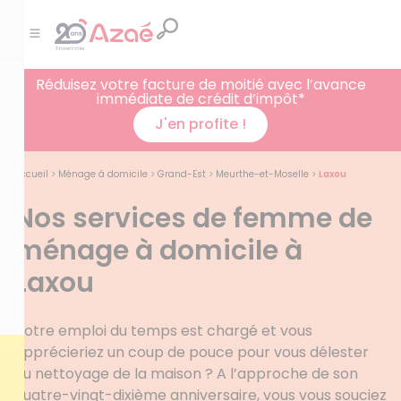
Réduisez votre facture de moitié avec l’avance
immédiate de crédit d’impôt*
J'en profite !
Accueil
>
Ménage à domicile
>
Grand-Est
>
Meurthe-et-Moselle
>
Laxou
Nos services de femme de
ménage à domicile à
Laxou
Votre emploi du temps est chargé et vous
apprécieriez un coup de pouce pour vous délester
du nettoyage de la maison ? A l’approche de son
quatre-vingt-dixième anniversaire, vous vous souciez