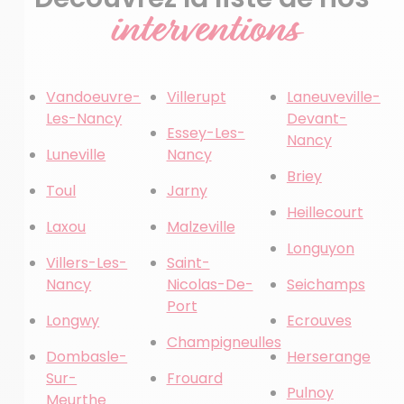
interventions
Vandoeuvre-
Villerupt
Laneuveville-
Les-Nancy
Devant-
Essey-Les-
Nancy
Luneville
Nancy
Briey
Toul
Jarny
Heillecourt
Laxou
Malzeville
Longuyon
Villers-Les-
Saint-
Nancy
Nicolas-De-
Seichamps
Port
Longwy
Ecrouves
Champigneulles
Dombasle-
Herserange
Sur-
Frouard
Pulnoy
Meurthe