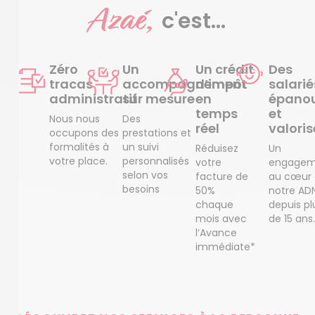
Azaé,
c'est...
Zéro
Un
Un crédit
Des
tracas
accompagnement
d’impôt
salarié
administratif
sur mesure
en
épanou
temps
et
Nous nous
Des
réel
valoris
occupons des
prestations et
formalités à
un suivi
Réduisez
Un
votre place.
personnalisés
votre
engagem
selon vos
facture de
au cœur
besoins
50%
notre AD
chaque
depuis pl
mois avec
de 15 ans.
l’Avance
immédiate*