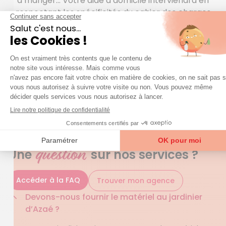
à manger… Votre aide à domicile interviendra en
respectant les spécificités du cahier des charges
que nous aurons établi ensemble. Afin de parer aux
situations d’urgence à toute heure du jour et de la
nuit, Azaé s’est doté d’un service de téléassistance
moderne et simple d’utilisation. Et rappelons que le
CESU est un moyen de règlement avantageux pour
financer une aide à domicile.
QUESTIONS FRÉQUENTES
question
Une
sur nos services ?
Accéder à la FAQ
Trouver mon agence
Devons-nous fournir le matériel au jardinier
d’Azaé ?