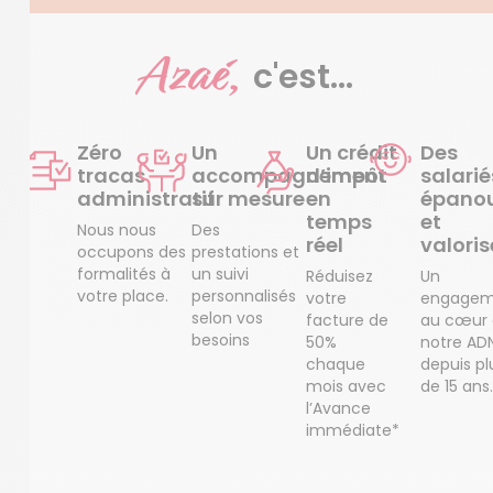
Azaé,
c'est...
Zéro
Un
Un crédit
Des
tracas
accompagnement
d’impôt
salarié
administratif
sur mesure
en
épanou
temps
et
Nous nous
Des
réel
valoris
occupons des
prestations et
formalités à
un suivi
Réduisez
Un
votre place.
personnalisés
votre
engagem
selon vos
facture de
au cœur
besoins
50%
notre AD
chaque
depuis pl
mois avec
de 15 ans.
l’Avance
immédiate*