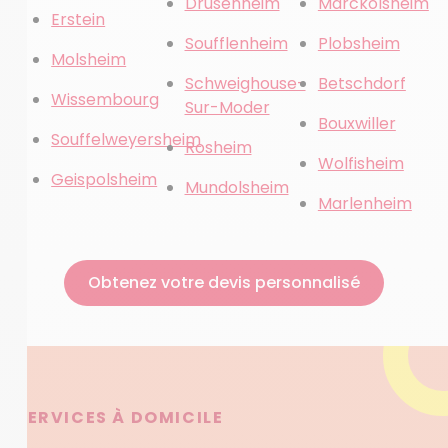
Drusenheim
Marckolsheim
Erstein
Soufflenheim
Plobsheim
Molsheim
Schweighouse-
Betschdorf
Wissembourg
Sur-Moder
Bouxwiller
Souffelweyersheim
Rosheim
Wolfisheim
Geispolsheim
Mundolsheim
Marlenheim
Obtenez votre devis personnalisé
SERVICES À DOMICILE