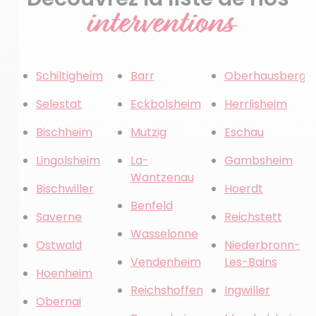
interventions
Schiltigheim
Barr
Oberhausberge
Selestat
Eckbolsheim
Herrlisheim
Bischheim
Mutzig
Eschau
Lingolsheim
La-
Gambsheim
Wantzenau
Bischwiller
Hoerdt
Benfeld
Saverne
Reichstett
Wasselonne
Ostwald
Niederbronn-
Vendenheim
Les-Bains
Hoenheim
Reichshoffen
Ingwiller
Obernai