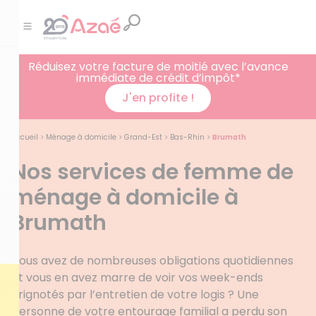
Réduisez votre facture de moitié avec l’avance
immédiate de crédit d’impôt*
J'en profite !
Accueil
>
Ménage à domicile
>
Grand-Est
>
Bas-Rhin
>
Brumath
Nos services de femme de
ménage à domicile à
Brumath
Vous avez de nombreuses obligations quotidiennes
et vous en avez marre de voir vos week-ends
grignotés par l’entretien de votre logis ? Une
personne de votre entourage familial a perdu son