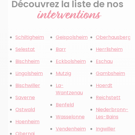
Découvrez la liste de nos
interventions
Schiltigheim
Geispolsheim
Oberhausberge
Selestat
Barr
Herrlisheim
Bischheim
Eckbolsheim
Eschau
Lingolsheim
Mutzig
Gambsheim
Bischwiller
La-
Hoerdt
Wantzenau
Saverne
Reichstett
Benfeld
Ostwald
Niederbronn-
Wasselonne
Les-Bains
Hoenheim
Vendenheim
Ingwiller
Obernai