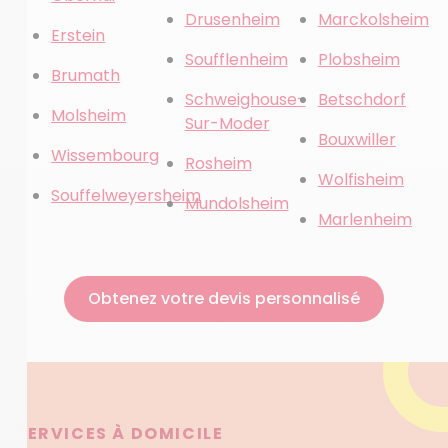
Drusenheim
Marckolsheim
Erstein
Soufflenheim
Plobsheim
Brumath
Schweighouse-
Betschdorf
Molsheim
Sur-Moder
Bouxwiller
Wissembourg
Rosheim
Wolfisheim
Souffelweyersheim
Mundolsheim
Marlenheim
Obtenez votre devis personnalisé
SERVICES À DOMICILE