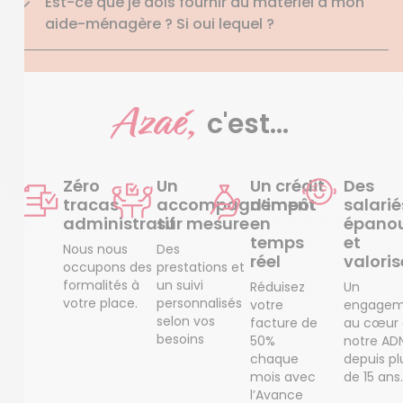
Est-ce que je dois fournir du matériel à mon
aide-ménagère ? Si oui lequel ?
Azaé,
c'est...
Zéro
Un
Un crédit
Des
tracas
accompagnement
d’impôt
salarié
administratif
sur mesure
en
épanou
temps
et
Nous nous
Des
réel
valoris
occupons des
prestations et
formalités à
un suivi
Réduisez
Un
votre place.
personnalisés
votre
engagem
selon vos
facture de
au cœur
besoins
50%
notre AD
chaque
depuis pl
mois avec
de 15 ans.
l’Avance