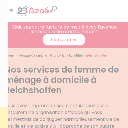
Réduisez votre facture de moitié avec l’avance
immédiate de crédit d’impôt*
J'en profite !
Accueil
>
Ménage à domicile
>
Grand-Est
>
Bas-Rhin
>
Reichshoffen
Nos services de femme de
ménage à domicile à
Reichshoffen
Vous avez l’impression que ne réussissez pas à
instaurer une organisation efficace qui vous
permettrait de conjuguer harmonieusement vie de
famille et vie active ? A l’approche de son quatre-