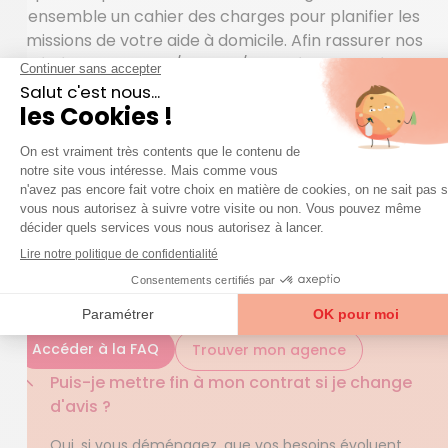
ensemble un cahier des charges pour planifier les
missions de votre aide à domicile. Afin rassurer nos
bénéficiaires ? 24h/24 et 7j/7, Azaé s’est doté d’un
dispositif de téléassistance de dernière génération.
Et il convient de rappeler que le CESU est un moyen
de règlement qui permet au bénéficiaire d’alléger le
coût des prestations d’aide à domicile.
QUESTIONS FRÉQUENTES
question
Une
sur nos services ?
Accéder à la FAQ
Trouver mon agence
Puis-je mettre fin à mon contrat si je change
d'avis ?
Oui, si vous déménagez, que vos besoins évoluent,