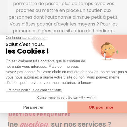
permettre de passer plus de temps avec vos
proches ou mettre en place un soutien aux
personnes dont l’autonomie diminue petit à petit.
Vous n’êtes pas sûr d’avoir les moyens ? Pour les
personnes âgées ou en situation de handicap,
différentes aides peuvent être octroyées dans le
cadre des interventions d’aide à domicile. Et quelle
que soit votre situation, les prestations Azaé
engendrent un crédit d’impôt correspondant à 50%
du montant global. Sans oublier l’utilisation du CESU
préfinancé qui peut être cofinancé par un
employeur, une commune ou une région, un
assureur…
QUESTIONS FRÉQUENTES
question
Une
sur nos services ?