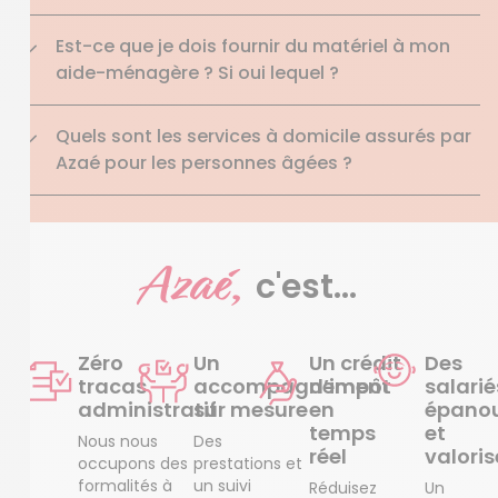
Est-ce que je dois fournir du matériel à mon
aide-ménagère ? Si oui lequel ?
Quels sont les services à domicile assurés par
Azaé pour les personnes âgées ?
Azaé,
c'est...
Zéro
Un
Un crédit
Des
tracas
accompagnement
d’impôt
salarié
administratif
sur mesure
en
épanou
temps
et
Nous nous
Des
réel
valoris
occupons des
prestations et
formalités à
un suivi
Réduisez
Un