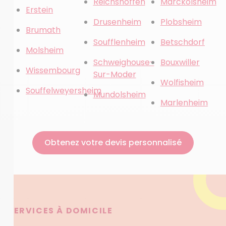
Reichshoffen
Marckolsheim
Erstein
Drusenheim
Plobsheim
Brumath
Soufflenheim
Betschdorf
Molsheim
Schweighouse-
Bouxwiller
Wissembourg
Sur-Moder
Wolfisheim
Souffelweyersheim
Mundolsheim
Marlenheim
Obtenez votre devis personnalisé
SERVICES À DOMICILE