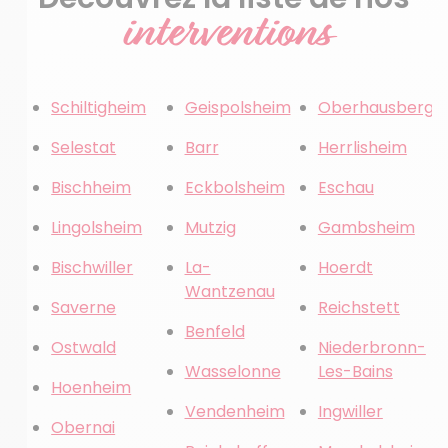
interventions
Schiltigheim
Geispolsheim
Oberhausberge
Selestat
Barr
Herrlisheim
Bischheim
Eckbolsheim
Eschau
Lingolsheim
Mutzig
Gambsheim
Bischwiller
La-
Hoerdt
Wantzenau
Saverne
Reichstett
Benfeld
Ostwald
Niederbronn-
Wasselonne
Les-Bains
Hoenheim
Vendenheim
Ingwiller
Obernai