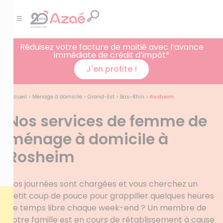
Réduisez votre facture de moitié avec l’avance
immédiate de crédit d’impôt*
J'en profite !
Accueil
>
Ménage à domicile
>
Grand-Est
>
Bas-Rhin
>
Rosheim
Nos services de femme de
ménage à domicile à
Rosheim
Vos journées sont chargées et vous cherchez un
petit coup de pouce pour grappiller quelques heures
de temps libre chaque week-end ? Un membre de
votre famille est en cours de rétablissement à cause