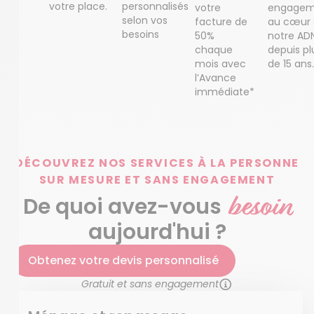
votre place.
personnalisés
votre
engagem
selon vos
facture de
au cœur
besoins
50%
notre AD
chaque
depuis pl
mois avec
de 15 ans.
l’Avance
immédiate*
DÉCOUVREZ NOS SERVICES À LA PERSONNE
SUR MESURE ET SANS ENGAGEMENT
besoin
De quoi avez-vous
aujourd'hui ?
Obtenez votre devis personnalisé
Gratuit et sans engagement