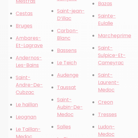
Mestras
Bazas
Saint-jean-
Cestas
Sainte-
D’illac
Eulalie
Bruges
Carbon-
Marcheprime
Ambares-
Blanc
Et-Lagrave
Saint-
Bassens
Sulpice-Et-
Andernos-
Le Teich
Cameyrac
Les-Bains
Audenge
Saint-
Saint-
Laurent-
Andre-De-
Taussat
Medoc
Cubzac
Saint-
Creon
Le haillan
Aubin-De-
Medoc
Tresses
Leognan
Salles
Ludon-
Le Taillan-
Medoc
Medoc