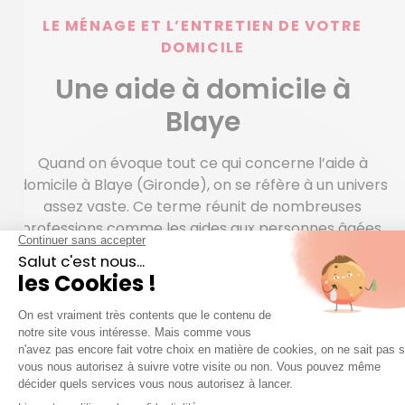
LE MÉNAGE ET L’ENTRETIEN DE VOTRE
DOMICILE
Une aide à domicile à
Blaye
Quand on évoque tout ce qui concerne l’aide à
domicile à Blaye (Gironde), on se réfère à un univers
assez vaste. Ce terme réunit de nombreuses
professions comme les aides aux personnes âgées,
les dames de compagnie, les aides ménagères… Pour
les personnes fragiles, l’intervention de l’aide à
domicile est souvent une étape indispensable pour
un maintien à domicile. Il ne faut pas oublier qu’en
France des aides (renseignez-vous sur l’APA
(Allocation Personnalisée d’Autonomie)) peuvent
vous aider à financer tout ou partie des interventions
d’aide à domicile pour les personnes âgées,