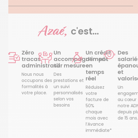
Azaé,
c'est...
Zéro
Un
Un crédit
Des
tracas
accompagnement
d’impôt
salarié
administratif
sur mesure
en
épanou
temps
et
Nous nous
Des
réel
valoris
occupons des
prestations et
formalités à
un suivi
Réduisez
Un
votre place.
personnalisés
votre
engagem
selon vos
facture de
au cœur
besoins
50%
notre AD
chaque
depuis pl
mois avec
de 15 ans.
l’Avance
immédiate*