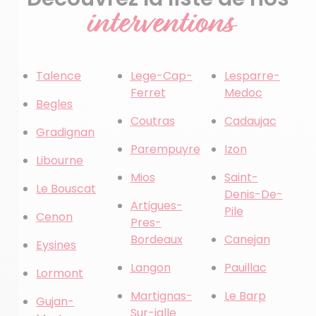
interventions
Talence
Lege-Cap-
Lesparre-
Ferret
Medoc
Begles
Coutras
Cadaujac
Gradignan
Parempuyre
Izon
Libourne
Mios
Saint-
Le Bouscat
Denis-De-
Artigues-
Pile
Cenon
Pres-
Bordeaux
Canejan
Eysines
Langon
Pauillac
Lormont
Martignas-
Le Barp
Gujan-
Sur-jalle