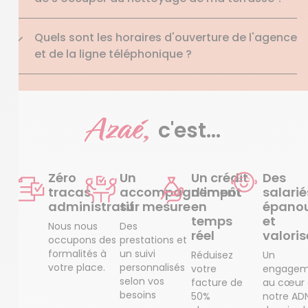
Quels sont les horaires d'ouverture de l'agence
et de la ligne téléphonique ?
Azaé,
c'est...
Zéro
Un
Un crédit
Des
tracas
accompagnement
d’impôt
salarié
administratif
sur mesure
en
épanou
temps
et
Nous nous
Des
réel
valoris
occupons des
prestations et
formalités à
un suivi
Réduisez
Un
votre place.
personnalisés
votre
engagem
selon vos
facture de
au cœur
besoins
50%
notre AD