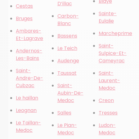
Blaye
D’illac
Cestas
Sainte-
Carbon-
Bruges
Eulalie
Blanc
Ambares-
Marcheprime
Bassens
Et-Lagrave
Saint-
Le Teich
Andernos-
Sulpice-Et-
Les-Bains
Audenge
Cameyrac
Saint-
Taussat
Saint-
Andre-De-
Laurent-
Cubzac
Saint-
Medoc
Aubin-De-
Le haillan
Medoc
Creon
Leognan
Salles
Tresses
Le Taillan-
Le Pian-
Ludon-
Medoc
Medoc
Medoc