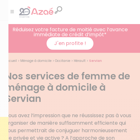
Réduisez votre facture de moitié avec l’avance
immédiate de crédit d’impôt*
J'en profite !
Accueil
>
Ménage à domicile
>
Occitanie
>
Hérault
>
Servian
Nos services de femme de
ménage à domicile à
Servian
Vous avez l’impression que ne réussissez pas à vous
organiser de manière suffisamment efficiente qui
vous permettrait de conjuguer harmonieusement
vie privée et vie active ? A l’approche de son