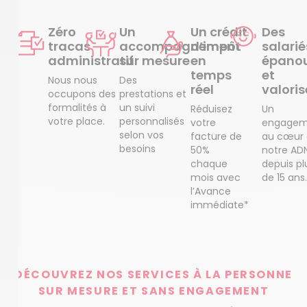
Zéro
Un
Un crédit
Des
tracas
accompagnement
d’impôt
salarié
administratif
sur mesure
en
épanou
temps
et
Nous nous
Des
réel
valoris
occupons des
prestations et
formalités à
un suivi
Réduisez
Un
votre place.
personnalisés
votre
engagem
selon vos
facture de
au cœur
besoins
50%
notre AD
chaque
depuis pl
mois avec
de 15 ans.
l’Avance
immédiate*
DÉCOUVREZ NOS SERVICES À LA PERSONNE
SUR MESURE ET SANS ENGAGEMENT