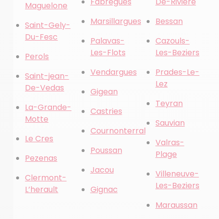
Fabregues
De-Riviere
Maguelone
Marsillargues
Bessan
Saint-Gely-
Du-Fesc
Palavas-
Cazouls-
Les-Flots
Les-Beziers
Perols
Vendargues
Prades-Le-
Saint-jean-
Lez
De-Vedas
Gigean
Teyran
La-Grande-
Castries
Motte
Sauvian
Cournonterral
Le Cres
Valras-
Poussan
Plage
Pezenas
Jacou
Villeneuve-
Clermont-
Les-Beziers
L’herault
Gignac
Maraussan