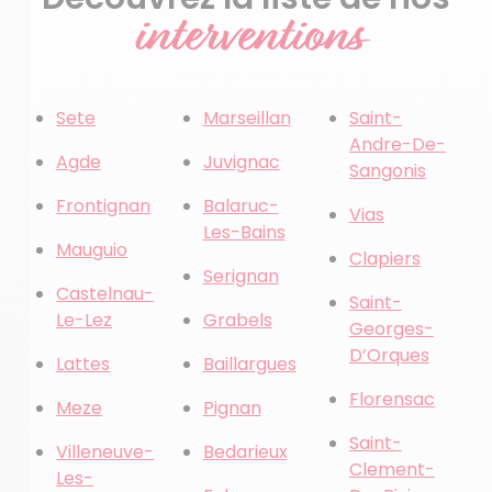
interventions
Sete
Marseillan
Saint-
Andre-De-
Agde
Juvignac
Sangonis
Frontignan
Balaruc-
Vias
Les-Bains
Mauguio
Clapiers
Serignan
Castelnau-
Saint-
Le-Lez
Grabels
Georges-
D’Orques
Lattes
Baillargues
Florensac
Meze
Pignan
Saint-
Villeneuve-
Bedarieux
Clement-
Les-