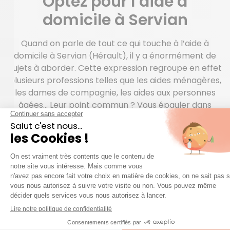
Optez pour l’aide à
domicile à Servian
Quand on parle de tout ce qui touche à l’aide à
domicile à Servian (Hérault), il y a énormément de
sujets à aborder. Cette expression regroupe en effet
plusieurs professions telles que les aides ménagères,
les dames de compagnie, les aides aux personnes
âgées… Leur point commun ? Vous épauler dans
votre organisation ou apporter une aide précieuse
aux personnes en perte d’autonomie. Et les tarifs ?
Pour les personnes âgées ou en situation de
handicap, différentes aides s’appliquent aux services
d’aide à domicile. Avec Azaé, vous avez droit à un
crédit d’impôt qui représente 50% du montant
facturé. Sans oublier le paiement par CESU
préfinancé qui peut être cofinancé par un comité
social et économique, une mutuelle, une société…