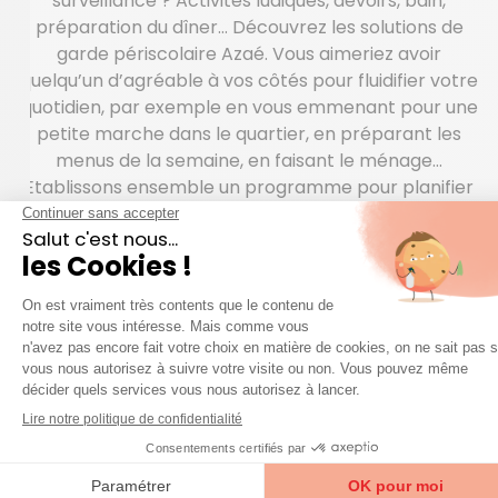
surveillance ? Activités ludiques, devoirs, bain,
préparation du dîner… Découvrez les solutions de
garde périscolaire Azaé. Vous aimeriez avoir
quelqu’un d’agréable à vos côtés pour fluidifier votre
quotidien, par exemple en vous emmenant pour une
petite marche dans le quartier, en préparant les
menus de la semaine, en faisant le ménage…
Etablissons ensemble un programme pour planifier
les missions de votre aide à domicile. Afin de parer
aux situations d’urgence ? tout moment, Azaé a mis
en place un service de téléassistance moderne et
performant. Et il ne faut pas oublier que le CESU est
un moyen de règlement avantageux pour l’emploi
d’une aide à domicile.
QUESTIONS FRÉQUENTES