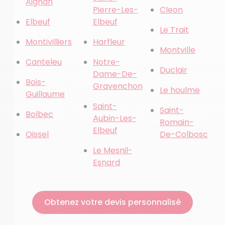
Aignan
Pierre-Les-
Cleon
Elbeuf
Elbeuf
Le Trait
Montivilliers
Harfleur
Montville
Canteleu
Notre-
Duclair
Dame-De-
Bois-
Gravenchon
Le houlme
Guillaume
Saint-
Saint-
Bolbec
Aubin-Les-
Romain-
Elbeuf
Oissel
De-Colbosc
Le Mesnil-
Esnard
Obtenez votre devis personnalisé