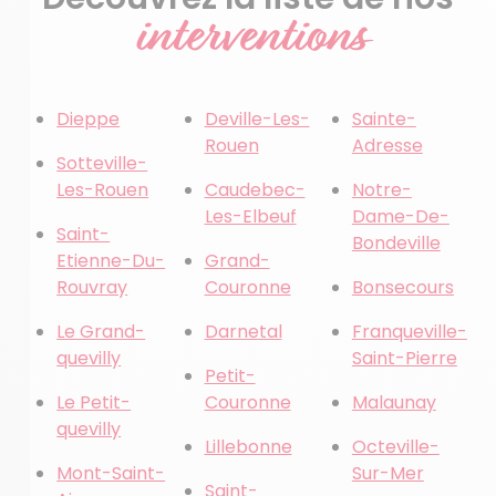
interventions
Dieppe
Deville-Les-
Sainte-
Rouen
Adresse
Sotteville-
Les-Rouen
Caudebec-
Notre-
Les-Elbeuf
Dame-De-
Saint-
Bondeville
Etienne-Du-
Grand-
Rouvray
Couronne
Bonsecours
Le Grand-
Darnetal
Franqueville-
quevilly
Saint-Pierre
Petit-
Le Petit-
Couronne
Malaunay
quevilly
Lillebonne
Octeville-
Mont-Saint-
Sur-Mer
Saint-