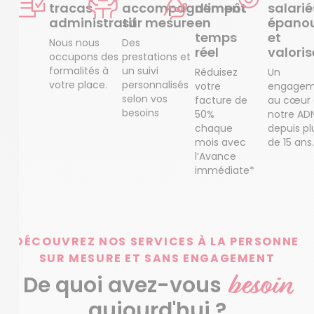
tracas
accompagnement
d’impôt
salarié
administratif
sur mesure
en
épanou
temps
et
Nous nous
Des
réel
valoris
occupons des
prestations et
formalités à
un suivi
Réduisez
Un
votre place.
personnalisés
votre
engagem
selon vos
facture de
au cœur
besoins
50%
notre AD
chaque
depuis pl
mois avec
de 15 ans.
l’Avance
immédiate*
DÉCOUVREZ NOS SERVICES À LA PERSONNE
SUR MESURE ET SANS ENGAGEMENT
besoin
De quoi avez-vous
aujourd'hui ?