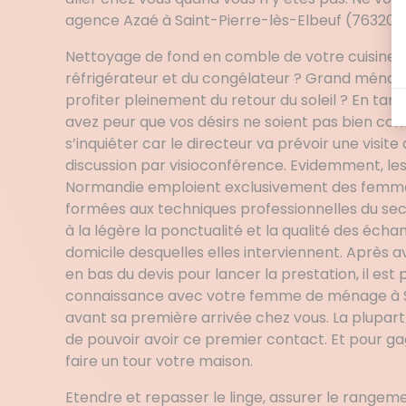
agence Azaé à Saint-Pierre-lès-Elbeuf (76320) 
Nettoyage de fond en comble de votre cuisine 
réfrigérateur et du congélateur ? Grand ména
profiter pleinement du retour du soleil ? En tan
avez peur que vos désirs ne soient pas bien compr
s’inquiéter car le directeur va prévoir une visit
discussion par visioconférence. Evidemment, le
Normandie emploient exclusivement des femm
formées aux techniques professionnelles du sec
à la légère la ponctualité et la qualité des éch
domicile desquelles elles interviennent. Après 
en bas du devis pour lancer la prestation, il est 
connaissance avec votre femme de ménage à S
avant sa première arrivée chez vous. La plupart
de pouvoir avoir ce premier contact. Et pour g
faire un tour votre maison.
Etendre et repasser le linge, assurer le rangem