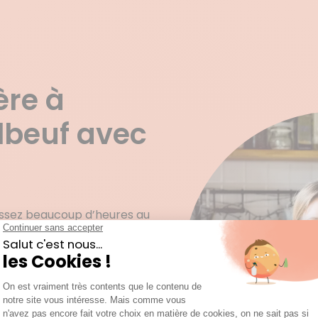
ère à
lbeuf avec
assez beaucoup d’heures au
 tâches ménagères comme
 lessives ou ranger la cuisine
songez à employer un
Mais votre principal frein
imaginer qu’un prestataire va
 souciez de rien, votre