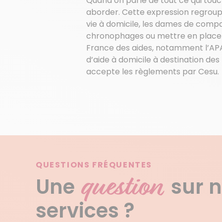
Quand on parle de tout ce qui touch
aborder. Cette expression regroupe 
vie à domicile, les dames de compa
chronophages ou mettre en place u
France des aides, notamment l’APA
d’aide à domicile à destination d
accepte les règlements par Cesu.
QUESTIONS FRÉQUENTES
question
Une
sur 
services ?