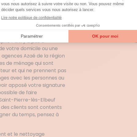
s’occupe de tout.
avec désinfection du
ge de printemps pour
t que nouveau client, vous
is ? Il n’y a pas à
e de votre domicile ou une
s agences Azaé de la région
es de ménage qui sont
teur et qui ne prennent pas
anges avec les personnes au
avoir apposé votre signature
possible de faire
aint-Pierre-lès-Elbeuf
 des clients sont contents
agner du temps, pensez à
ent et le nettoyage