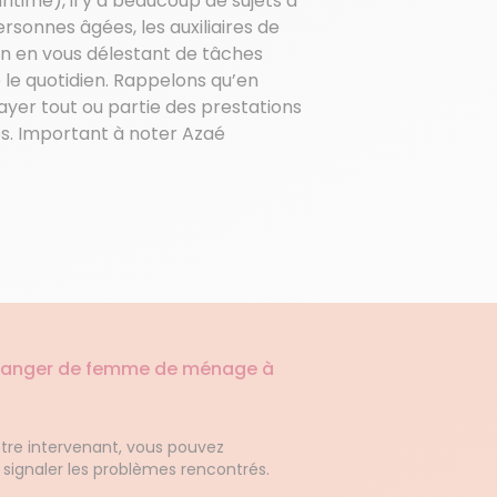
itime), il y a beaucoup de sujets à
rsonnes âgées, les auxiliaires de
on en vous délestant de tâches
le quotidien. Rappelons qu’en
yer tout ou partie des prestations
es. Important à noter Azaé
changer de femme de ménage à
otre intervenant, vous pouvez
signaler les problèmes rencontrés.