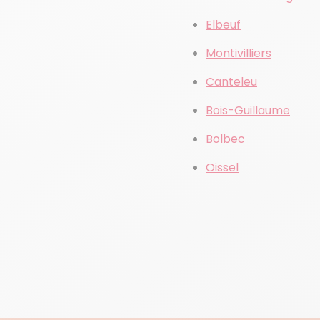
Elbeuf
Montivilliers
Canteleu
Bois-Guillaume
Bolbec
Oissel