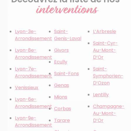
interventions
Lyon-3e-
Saint-
L’Arbresle
Arrondissement
Genis-Laval
Saint-Cyr-
Lyon-8e-
Givors
Au-Mont-
Arrondissement
D’Or
Ecully
Lyon-7e-
Saint-
Saint-Fons
Arrondissement
Symphorien-
D’Ozon
Genas
Venissieux
Lentilly
Mions
Lyon-6e-
Arrondissement
Champagne-
Corbas
Au-Mont-
Lyon-9e-
Tarare
D’Or
Arrondissement