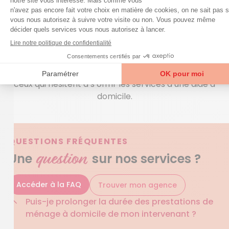
programme sur-mesure d’aide à la personne. Afin
de parer à toute éventualité à toute heure du jour et
de la nuit, Azaé s’est doté d’un dispositif de
téléassistance de dernière génération. Et il ne faut
pas oublier que le Chèque Emploi service Universel
(CESU) est un moyen de paiement avantageux pour
ceux qui hésitent à s’offrir les services d’une aide à
domicile.
QUESTIONS FRÉQUENTES
question
Une
sur nos services ?
Accéder à la FAQ
Trouver mon agence
Puis-je prolonger la durée des prestations de
ménage à domicile de mon intervenant ?