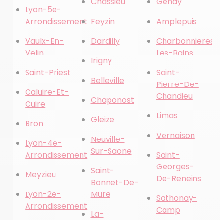
Chassieu
Genay
Lyon-5e-
Arrondissement
Feyzin
Amplepuis
Vaulx-En-
Dardilly
Charbonnieres-
Velin
Les-Bains
Irigny
Saint-Priest
Saint-
Belleville
Pierre-De-
Caluire-Et-
Chandieu
Chaponost
Cuire
Limas
Gleize
Bron
Vernaison
Neuville-
Lyon-4e-
Sur-Saone
Arrondissement
Saint-
Georges-
Saint-
Meyzieu
De-Reneins
Bonnet-De-
Lyon-2e-
Mure
Sathonay-
Arrondissement
Camp
La-