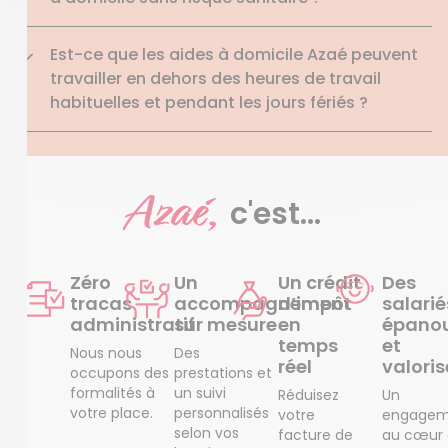
Est-ce que les aides à domicile Azaé peuvent
travailler en dehors des heures de travail
habituelles et pendant les jours fériés ?
Azaé,
c'est...
Zéro
Un
Un crédit
Des
tracas
accompagnement
d’impôt
salarié
administratif
sur mesure
en
épanou
temps
et
Nous nous
Des
réel
valoris
occupons des
prestations et
formalités à
un suivi
Réduisez
Un
votre place.
personnalisés
votre
engagem
selon vos
facture de
au cœur