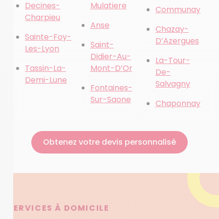
Decines-
Mulatiere
Communay
Charpieu
Anse
Chazay-
Sainte-Foy-
D’Azergues
Saint-
Les-Lyon
Didier-Au-
La-Tour-
Tassin-La-
Mont-D’Or
De-
Demi-Lune
Salvagny
Fontaines-
Sur-Saone
Chaponnay
Obtenez votre devis personnalisé
SERVICES À DOMICILE