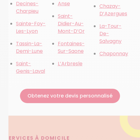
Decines-
Anse
Chazay-
Charpieu
D’Azergues
Saint-
Sainte-Foy-
Didier-Au-
La-Tour-
Les-Lyon
Mont-D’Or
De-
Salvagny
Tassin-La-
Fontaines-
Demi-Lune
Sur-Saone
Chaponnay
Saint-
L’Arbresle
Genis-Laval
Obtenez votre devis personnalisé
SERVICES À DOMICILE