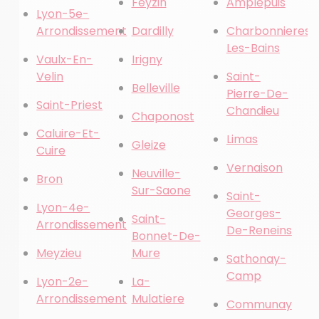
Feyzin
Amplepuis
Lyon-5e-
Arrondissement
Dardilly
Charbonnieres-
Les-Bains
Vaulx-En-
Irigny
Velin
Saint-
Belleville
Pierre-De-
Saint-Priest
Chandieu
Chaponost
Caluire-Et-
Limas
Gleize
Cuire
Vernaison
Neuville-
Bron
Sur-Saone
Saint-
Lyon-4e-
Georges-
Saint-
Arrondissement
De-Reneins
Bonnet-De-
Meyzieu
Mure
Sathonay-
Camp
Lyon-2e-
La-
Arrondissement
Mulatiere
Communay