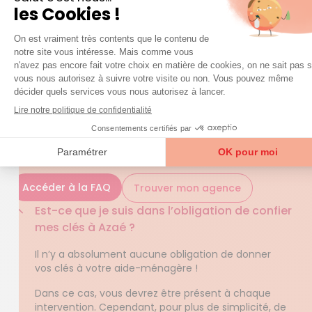
d’Autonomie) peuvent vous aider à financer tout ou
partie des prestations d’aide à domicile destinées
aux personnes d’un certain âge, en situation de
handicap ou de dépendance. Dernier point, Azaé
accepte les paiements par Cesu.
QUESTIONS FRÉQUENTES
question
Une
sur nos services ?
Accéder à la FAQ
Trouver mon agence
Est-ce que je suis dans l’obligation de confier
mes clés à Azaé ?
Il n’y a absolument aucune obligation de donner
vos clés à votre aide-ménagère !
Dans ce cas, vous devrez être présent à chaque
intervention. Cependant, pour plus de simplicité, de