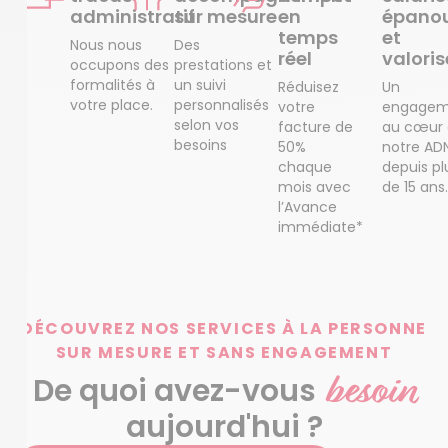
administratif
sur mesure
en
épanou
temps
et
Nous nous
Des
réel
valoris
occupons des
prestations et
formalités à
un suivi
Réduisez
Un
votre place.
personnalisés
votre
engagem
selon vos
facture de
au cœur
besoins
50%
notre AD
chaque
depuis pl
mois avec
de 15 ans.
l’Avance
immédiate*
DÉCOUVREZ NOS SERVICES À LA PERSONNE
SUR MESURE ET SANS ENGAGEMENT
besoin
De quoi avez-vous
aujourd'hui ?