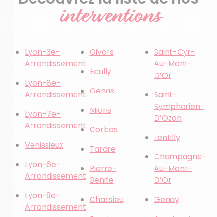
interventions
Lyon-3e-
Givors
Saint-Cyr-
Arrondissement
Au-Mont-
Ecully
D’Or
Lyon-8e-
Genas
Arrondissement
Saint-
Symphorien-
Mions
Lyon-7e-
D’Ozon
Arrondissement
Corbas
Lentilly
Venissieux
Tarare
Champagne-
Lyon-6e-
Pierre-
Au-Mont-
Arrondissement
Benite
D’Or
Lyon-9e-
Chassieu
Genay
Arrondissement