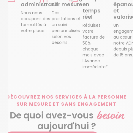
administratif
sur mesure
en
épanou
temps
et
Nous nous
Des
réel
valoris
occupons des
prestations et
formalités à
un suivi
Réduisez
Un
votre place.
personnalisés
votre
engagem
selon vos
facture de
au cœur
besoins
50%
notre AD
chaque
depuis pl
mois avec
de 15 ans.
l’Avance
immédiate*
DÉCOUVREZ NOS SERVICES À LA PERSONNE
SUR MESURE ET SANS ENGAGEMENT
besoin
De quoi avez-vous
aujourd'hui ?