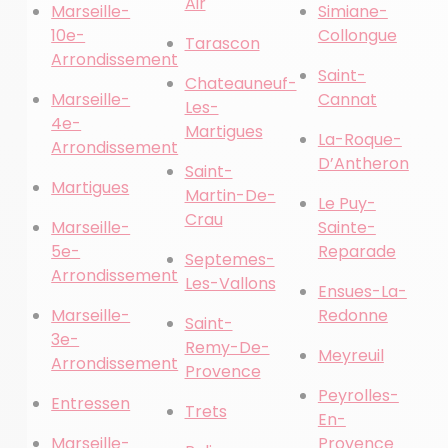
Air
Marseille-
Simiane-
10e-
Collongue
Tarascon
Arrondissement
Saint-
Chateauneuf-
Marseille-
Cannat
Les-
4e-
Martigues
La-Roque-
Arrondissement
D’Antheron
Saint-
Martigues
Martin-De-
Le Puy-
Crau
Marseille-
Sainte-
5e-
Reparade
Septemes-
Arrondissement
Les-Vallons
Ensues-La-
Marseille-
Redonne
Saint-
3e-
Remy-De-
Meyreuil
Arrondissement
Provence
Peyrolles-
Entressen
Trets
En-
Marseille-
Provence