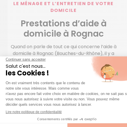
LE MÉNAGE ET L’ENTRETIEN DE VOTRE
DOMICILE
Prestations d’aide à
domicile à Rognac
Quand on parle de tout ce qui concerne l’aide à
domicile à Rognac (Bouches-du-Rhône), il y a
énormément de sujets à aborder. Ce terme englobe
plusieurs métiers, citons par exemple les aides
ménagères, les auxiliaires de vie à domicile, les
dames de compagnie… Quels sont leurs rôles ? Vous
permettre de passer plus de temps avec vos
proches en vous déchargeant de tâches
chronophages ou apporter une assistance
indispensable aux personnes dont l’autonomie
diminue petit à petit. Il convient de rappeler qu’en
France des aides, notamment l’Allocation