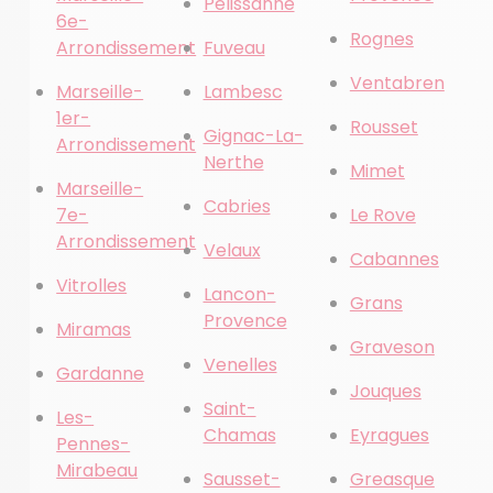
Pelissanne
6e-
Rognes
Arrondissement
Fuveau
Ventabren
Marseille-
Lambesc
1er-
Rousset
Gignac-La-
Arrondissement
Nerthe
Mimet
Marseille-
Cabries
7e-
Le Rove
Arrondissement
Velaux
Cabannes
Vitrolles
Lancon-
Grans
Provence
Miramas
Graveson
Venelles
Gardanne
Jouques
Saint-
Les-
Chamas
Eyragues
Pennes-
Mirabeau
Sausset-
Greasque