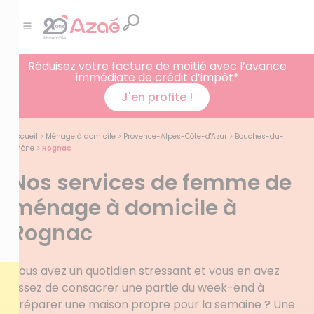
Réduisez votre facture de moitié avec l’avance
immédiate de crédit d’impôt*
J'en profite !
Accueil
>
Ménage à domicile
>
Provence-Alpes-Côte-d'Azur
>
Bouches-du-
Rhône
>
Rognac
Nos services de femme de
ménage à domicile à
Rognac
Vous avez un quotidien stressant et vous en avez
assez de consacrer une partie du week-end à
préparer une maison propre pour la semaine ? Une