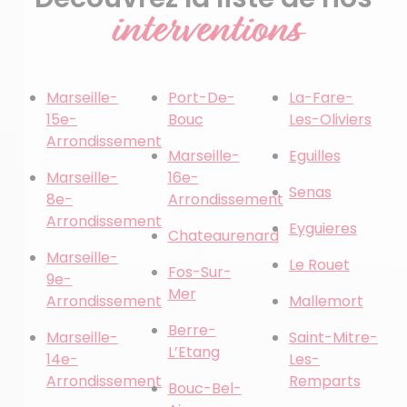
interventions
Marseille-
Port-De-
La-Fare-
15e-
Bouc
Les-Oliviers
Arrondissement
Marseille-
Eguilles
Marseille-
16e-
Senas
8e-
Arrondissement
Arrondissement
Eyguieres
Chateaurenard
Marseille-
Le Rouet
Fos-Sur-
9e-
Mer
Arrondissement
Mallemort
Berre-
Marseille-
Saint-Mitre-
L’Etang
14e-
Les-
Arrondissement
Remparts
Bouc-Bel-