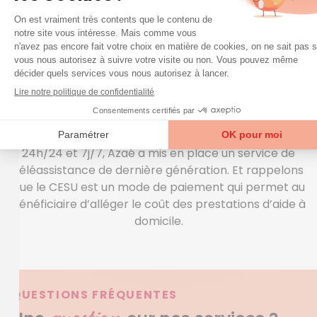
change… Optez pour une nounou Azaé pour s’en
occuper pendant votre absence. Vous aimeriez
pouvoir compter sur une personne sympathique
pour vous aider à conserver une maison propre,
faire quelques pas dans le jardin, vous déplacer à un
rendez-vous chez le docteur, faire à manger… Votre
aide à domicile interviendra dans le strict respect du
cahier des charges que nous aurons établi
ensemble. Afin de parer à toute éventualité ?
24h/24 et 7j/7, Azaé a mis en place un service de
téléassistance de dernière génération. Et rappelons
que le CESU est un mode de paiement qui permet au
bénéficiaire d’alléger le coût des prestations d’aide à
domicile.
QUESTIONS FRÉQUENTES