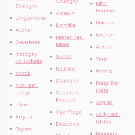
Coupigny
Billy-
Boulogne
Berclau
Annezin
Longuenesse
Haisnes
Dainville
Auchel
Lestrem
Marles-Les-
Courrieres
Mines
Ardres
Montigny-
Guines
Vimy
En-Gohelle
Dourges
Wimille
Marck
Coulogne
Rang-Du-
Aire-Sur-
Fliers
La-Lys
Calonne-
Ricouart
Angres
Lillers
Oye-Plage
Sailly-Sur-
Arques
La-Lys
Beaurains
Oignies
Bapaume