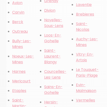
Grenay
Avion
Laventie
Divion
Carvin
Brebieres
Noyelles-
Berck
Saint-
Sous-Lens
Nicolas
Outreau
Loos-En-
Auchy-Les-
Bully-Les-
Gohelle
Mines
Mines
Saint-
Vitry-En-
Noeux-Les-
Laurent-
Artois
Mines
Blangy
Le Touquet-
Harnes
Courcelles-
Paris-Plage
Les-Lens
Mericourt
Evin-
Sains-En-
Etaples
Malmaison
Gohelle
Saint-
Vermelles
Hersin-
Martin-