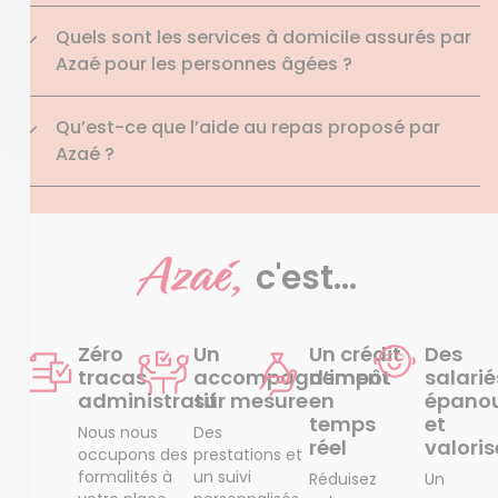
Quels sont les services à domicile assurés par
Azaé pour les personnes âgées ?
Qu’est-ce que l’aide au repas proposé par
Azaé ?
Azaé,
c'est...
Zéro
Un
Un crédit
Des
tracas
accompagnement
d’impôt
salarié
administratif
sur mesure
en
épanou
temps
et
Nous nous
Des
réel
valoris
occupons des
prestations et
formalités à
un suivi
Réduisez
Un