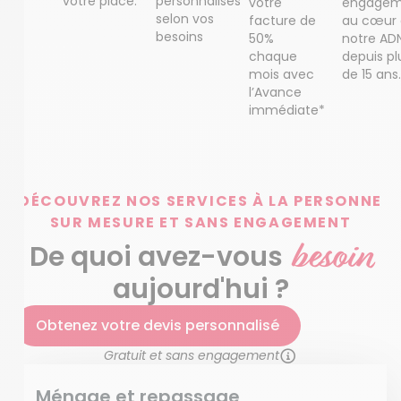
votre place.
personnalisés
votre
engagem
selon vos
facture de
au cœur
besoins
50%
notre AD
chaque
depuis pl
mois avec
de 15 ans.
l’Avance
immédiate*
DÉCOUVREZ NOS SERVICES À LA PERSONNE
SUR MESURE ET SANS ENGAGEMENT
besoin
De quoi avez-vous
aujourd'hui ?
Obtenez votre devis personnalisé
Gratuit et sans engagement
Ménage et repassage