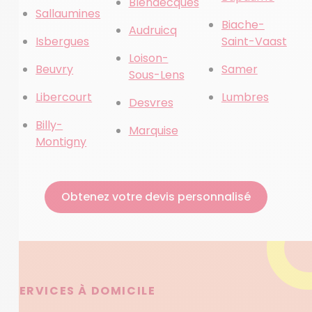
Blendecques
Sallaumines
Biache-
Audruicq
Isbergues
Saint-Vaast
Loison-
Beuvry
Samer
Sous-Lens
Libercourt
Lumbres
Desvres
Billy-
Marquise
Montigny
Obtenez votre devis personnalisé
SERVICES À DOMICILE