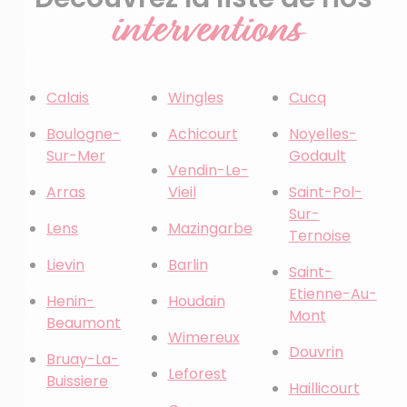
interventions
Calais
Wingles
Cucq
Boulogne-
Achicourt
Noyelles-
Sur-Mer
Godault
Vendin-Le-
Arras
Vieil
Saint-Pol-
Sur-
Lens
Mazingarbe
Ternoise
Lievin
Barlin
Saint-
Etienne-Au-
Henin-
Houdain
Mont
Beaumont
Wimereux
Douvrin
Bruay-La-
Leforest
Buissiere
Haillicourt