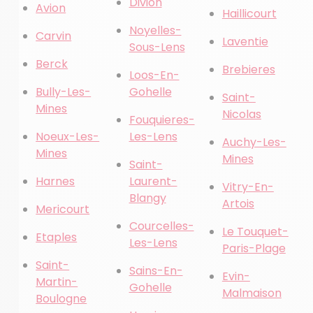
Divion
Avion
Haillicourt
Noyelles-
Carvin
Laventie
Sous-Lens
Berck
Brebieres
Loos-En-
Bully-Les-
Gohelle
Saint-
Mines
Nicolas
Fouquieres-
Noeux-Les-
Les-Lens
Auchy-Les-
Mines
Mines
Saint-
Harnes
Laurent-
Vitry-En-
Blangy
Artois
Mericourt
Courcelles-
Le Touquet-
Etaples
Les-Lens
Paris-Plage
Saint-
Sains-En-
Evin-
Martin-
Gohelle
Malmaison
Boulogne