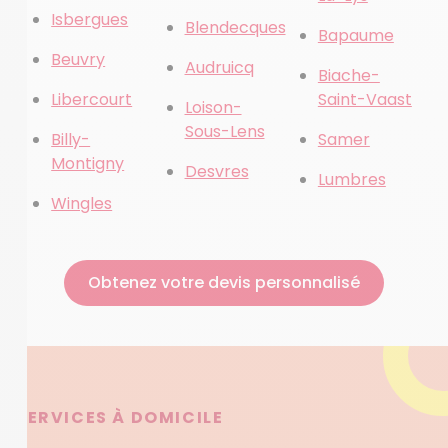
Isbergues
Blendecques
Bapaume
Beuvry
Audruicq
Biache-
Libercourt
Saint-Vaast
Loison-
Sous-Lens
Billy-
Samer
Montigny
Desvres
Lumbres
Wingles
Obtenez votre devis personnalisé
SERVICES À DOMICILE