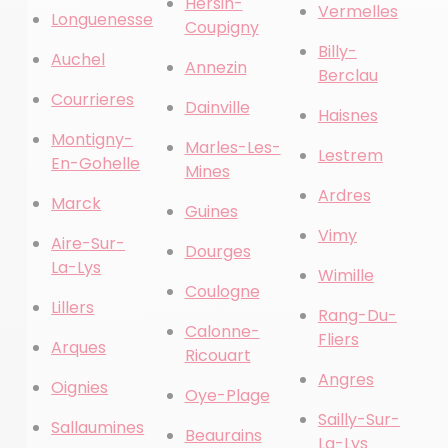
Hersin-
Vermelles
Longuenesse
Coupigny
Billy-
Auchel
Annezin
Berclau
Courrieres
Dainville
Haisnes
Montigny-
Marles-Les-
Lestrem
En-Gohelle
Mines
Ardres
Marck
Guines
Vimy
Aire-Sur-
Dourges
La-Lys
Wimille
Coulogne
Lillers
Rang-Du-
Calonne-
Fliers
Arques
Ricouart
Angres
Oignies
Oye-Plage
Sailly-Sur-
Sallaumines
Beaurains
La-Lys