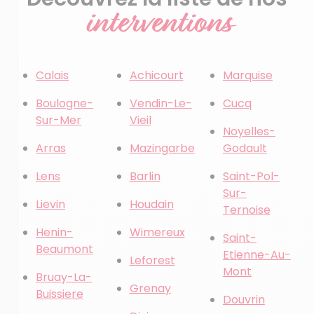
interventions
Calais
Achicourt
Marquise
Boulogne-
Vendin-Le-
Cucq
Sur-Mer
Vieil
Noyelles-
Arras
Mazingarbe
Godault
Lens
Barlin
Saint-Pol-
Sur-
Lievin
Houdain
Ternoise
Henin-
Wimereux
Saint-
Beaumont
Etienne-Au-
Leforest
Mont
Bruay-La-
Grenay
Buissiere
Douvrin