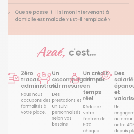
Que se passe-t-il si mon intervenant à
domicile est malade ? Est-il remplacé ?
Azaé,
c'est...
Zéro
Un
Un crédit
Des
tracas
accompagnement
d’impôt
salarié
administratif
sur mesure
en
épanou
temps
et
Nous nous
Des
réel
valoris
occupons des
prestations et
formalités à
un suivi
Réduisez
Un
votre place.
personnalisés
votre
engagem
selon vos
facture de
au cœur
besoins
50%
notre AD
chaque
depuis pl