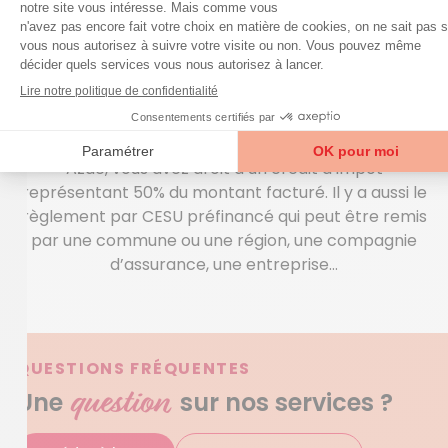
compagnie… Pour les personnes en perte
d’autonomie, faire appel à une aide à domicile est
dans bien des cas un passage obligé pour rester
habiter chez soi. Vous n’êtes pas sûr d’avoir les
moyens ? Pour les personnes âgées ou en situation
de handicap, diverses aides peuvent être octroyées
dans le cadre des services d’aide à domicile. Avec
Azaé, vous avez droit à un crédit d’impôt
représentant 50% du montant facturé. Il y a aussi le
règlement par CESU préfinancé qui peut être remis
par une commune ou une région, une compagnie
d’assurance, une entreprise…
QUESTIONS FRÉQUENTES
question
Une
sur nos services ?