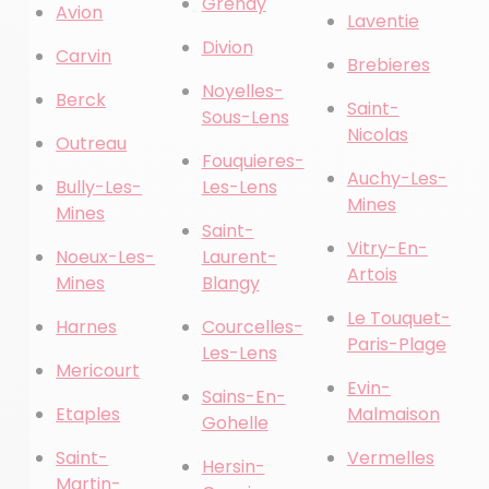
Grenay
Avion
Laventie
Divion
Carvin
Brebieres
Noyelles-
Berck
Saint-
Sous-Lens
Nicolas
Outreau
Fouquieres-
Auchy-Les-
Bully-Les-
Les-Lens
Mines
Mines
Saint-
Vitry-En-
Noeux-Les-
Laurent-
Artois
Mines
Blangy
Le Touquet-
Harnes
Courcelles-
Paris-Plage
Les-Lens
Mericourt
Evin-
Sains-En-
Etaples
Malmaison
Gohelle
Saint-
Vermelles
Hersin-
Martin-