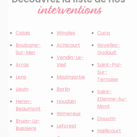
interventions
Calais
Wingles
Cucq
Boulogne-
Achicourt
Noyelles-
Sur-Mer
Godault
Vendin-Le-
Arras
Vieil
Saint-Pol-
Sur-
Lens
Mazingarbe
Ternoise
Lievin
Barlin
Saint-
Etienne-Au-
Henin-
Houdain
Mont
Beaumont
Wimereux
Douvrin
Bruay-La-
Leforest
Buissiere
Haillicourt