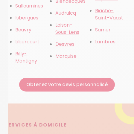
Blendecques
Sallaumines
Biache-
Audruicq
Isbergues
Saint-Vaast
Loison-
Beuvry
Samer
Sous-Lens
Libercourt
Lumbres
Desvres
Billy-
Marquise
Montigny
Obtenez votre devis personnalisé
SERVICES À DOMICILE