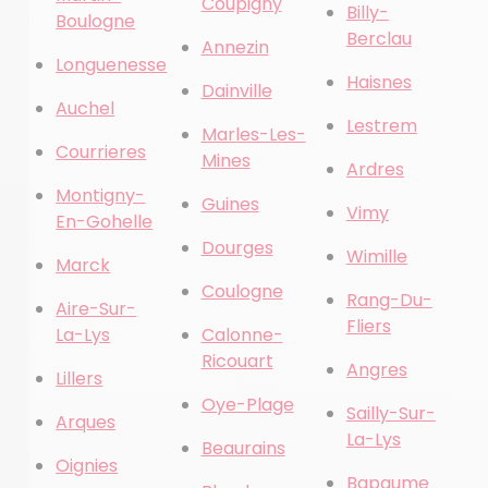
Coupigny
Billy-
Boulogne
Berclau
Annezin
Longuenesse
Haisnes
Dainville
Auchel
Lestrem
Marles-Les-
Courrieres
Mines
Ardres
Montigny-
Guines
Vimy
En-Gohelle
Dourges
Wimille
Marck
Coulogne
Rang-Du-
Aire-Sur-
Fliers
La-Lys
Calonne-
Ricouart
Angres
Lillers
Oye-Plage
Sailly-Sur-
Arques
La-Lys
Beaurains
Oignies
Bapaume