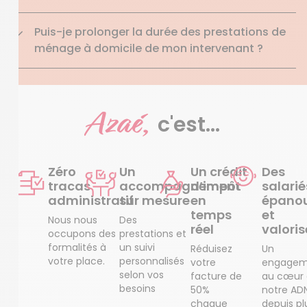
Puis-je prolonger la durée des prestations de
ménage à domicile de mon intervenant ?
Azaé,
c'est...
Zéro
Un
Un crédit
Des
tracas
accompagnement
d’impôt
salarié
administratif
sur mesure
en
épanou
temps
et
Nous nous
Des
réel
valoris
occupons des
prestations et
formalités à
un suivi
Réduisez
Un
votre place.
personnalisés
votre
engagem
selon vos
facture de
au cœur
besoins
50%
notre AD
chaque
depuis pl