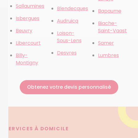
Sallaumines
Blendecques
Bapaume
Isbergues
Audruicq
Biache-
Beuvry
Saint-Vaast
Loison-
Sous-Lens
Libercourt
Samer
Desvres
Billy-
Lumbres
Montigny
Obtenez votre devis personnalisé
SERVICES À DOMICILE