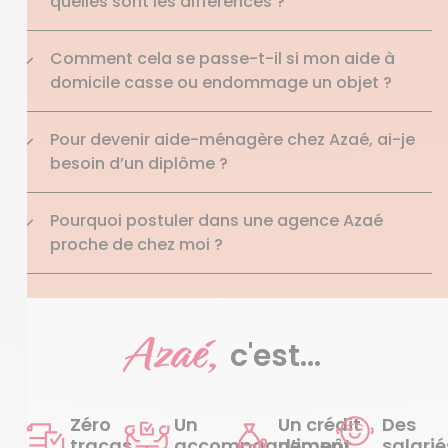
quelles sont les différences ?
Comment cela se passe-t-il si mon aide à
domicile casse ou endommage un objet ?
Pour devenir aide-ménagère chez Azaé, ai-je
besoin d’un diplôme ?
Pourquoi postuler dans une agence Azaé
proche de chez moi ?
Azaé,
c'est...
Zéro
Un
Un crédit
Des
tracas
accompagnement
d’impôt
salarié