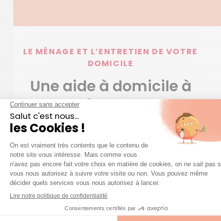
LE MÉNAGE ET L’ENTRETIEN DE VOTRE
DOMICILE
Une aide à domicile à
Grenay
Lorsque l’on évoque tout ce qui relève de l’aide à
domicile à Grenay (Pas-de-Calais), il y a beaucoup
de sujets à aborder. Cette expression englobe de
nombreux métiers, notamment les aides
ménagères, les aides aux personnes âgées, les
dames de compagnie… Pour les séniors, faire appel à
une aide à domicile est souvent la condition pour
rester habiter chez soi. Vous disposez de moyens