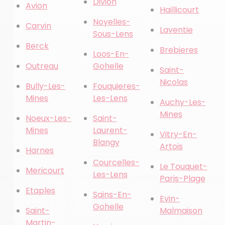
Divion
Avion
Haillicourt
Noyelles-
Carvin
Laventie
Sous-Lens
Berck
Brebieres
Loos-En-
Outreau
Gohelle
Saint-
Nicolas
Bully-Les-
Fouquieres-
Mines
Les-Lens
Auchy-Les-
Mines
Noeux-Les-
Saint-
Mines
Laurent-
Vitry-En-
Blangy
Artois
Harnes
Courcelles-
Le Touquet-
Mericourt
Les-Lens
Paris-Plage
Etaples
Sains-En-
Evin-
Gohelle
Saint-
Malmaison
Martin-