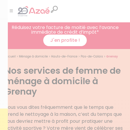
Réduisez votre facture de moitié avec l’avance
immédiate de crédit d’impôt*
J'en profite !
Accueil
>
Ménage à domicile
>
Hauts-de-France
>
Pas-de-Calais
>
Grenay
Nos services de femme de
ménage à domicile à
Grenay
Vous vous dites fréquemment que le temps que
prend le nettoyage à la maison, c’est du temps que
vous devriez mettre à profit pour pratiquer une
activité sportive ? Votre mère vient de célébrer ses