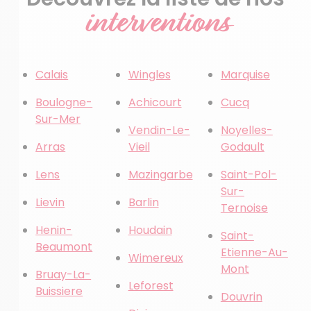
interventions
Calais
Wingles
Marquise
Boulogne-
Achicourt
Cucq
Sur-Mer
Vendin-Le-
Noyelles-
Arras
Vieil
Godault
Lens
Mazingarbe
Saint-Pol-
Sur-
Lievin
Barlin
Ternoise
Henin-
Houdain
Saint-
Beaumont
Etienne-Au-
Wimereux
Mont
Bruay-La-
Leforest
Buissiere
Douvrin