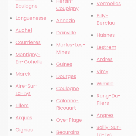
Hersin-
Vermelles
Boulogne
Coupigny
Billy-
Longuenesse
Annezin
Berclau
Auchel
Dainville
Haisnes
Courrieres
Marles-Les-
Lestrem
Mines
Montigny-
Ardres
En-Gohelle
Guines
Vimy
Marck
Dourges
Wimille
Aire-Sur-
Coulogne
La-Lys
Rang-Du-
Calonne-
Fliers
Lillers
Ricouart
Angres
Arques
Oye-Plage
Sailly-Sur-
Oignies
Beaurains
La-Lys