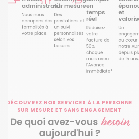
administratif
sur mesure
en
épanou
temps
et
Nous nous
Des
réel
valoris
occupons des
prestations et
formalités à
un suivi
Réduisez
Un
votre place.
personnalisés
votre
engagem
selon vos
facture de
au cœur
besoins
50%
notre AD
chaque
depuis pl
mois avec
de 15 ans.
l’Avance
immédiate*
DÉCOUVREZ NOS SERVICES À LA PERSONNE
SUR MESURE ET SANS ENGAGEMENT
besoin
De quoi avez-vous
aujourd'hui ?